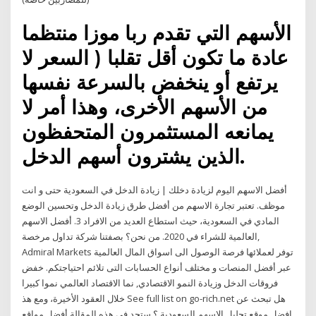
الأسهم التي تقدم ربا موزا منتظما
عادة ما تكون أقل تقلبا ( السعر لا
يرتفع أو ينخفض بالسرعة نفسها
من الأسهم الأخرى، وهذا أمر لا
يمانعه المستثمرون المتحفظون
الذين يشترون أسهم الدخل.
أفضل الاسهم اليوم لزيادة دخلك | زيادة الدخل في السعودية حتى و انت
موظف. تعتبر تجارة الاسهم من أفضل طرق زيادة الدخل وتحسين الوضع
المادي في السعودية، حيث استطاع العديد من الافراد 3. أفضل الاسهم
العالمية للشراء في 2020. من نحن؟ بصفتنا شركة تداول مرخصة,
Admiral Markets توفر لعملائها فرصة الوصول الى اسواق المال العالمية
عبر أفضل المنصات و مختلف أنواع الحسابات التى تلائم احتياجتكم. خفض
فروقات الدخل وزيادة النمو الاقتصادي, نما الاقتصاد العالمي نموا كبيرا
خلال العقود الأخيرة، ومع هذ See full list on go-rich.net هل تبحث عن
افضل موقع تحليل الاسهم السعودية ؟ ستجد في هذه المقالة أفضل مواقع