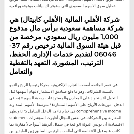
تحليل سوق الاسهم السعودي التي ستوفر لك بيانات موثوقة وواقعية.
شركة الأهلي المالية (الأهلي كابيتال) هي
شركة مساهمة سعودية برأس مال مدفوع
1,000 مليون ريال سعودي، مرخصة من
قبل هيئة السوق المالية ترخيص رقم 37-
06046 لتقديم خدمات الإدارة، الحفظ،
الترتيب، المشورة، التعهد بالتغطية
والتعامل
في عصر الجائحة أضحت التجارة الإلكترونية محركا رئيسيا للربح والنمو
بالنسبة للشركات، وهو ما دفع صناديق الاستثمار لالتهام أسهمها قبل
التحول للاستحواذ على المخازن والمستودعات. ربحية السهم = (صافي
الدخل - توزيعات الأرباح على الأسهم الممتازة) / متوسط الأسهم المتداولة
وتظهر EPS في ختام قاءمۃ الدخل الشامل compprehensive income
statement المقارنة بين الشركات في نفس المجال أظهرت المؤشرات
الاقتصادية أن تونس الدولة الواقعة في شمال أفريقيا أسوأ حالاً مقارنة بما
كانت عليه قبل الانتفاضة التى أطاحت بالرئيس السابق زين العابدين بن