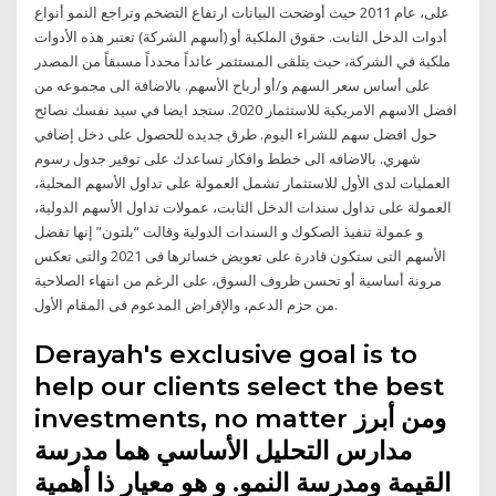
على، عام 2011 حيث أوضحت البيانات ارتفاع التضخم وتراجع النمو أنواع
أدوات الدخل الثابت. حقوق الملكية أو (أسهم الشركة) تعتبر هذه الأدوات
ملكية في الشركة، حيث يتلقى المستثمر عائداً محدداً مسبقاً من المصدر
على أساس سعر السهم و/أو أرباح الأسهم. بالاضافة الى مجموعه من
افضل الاسهم الامريكية للاستثمار 2020. ستجد ايضا في سيد نفسك نصائح
حول افضل سهم للشراء اليوم. طرق جديده للحصول على دخل إضافي
شهري. بالاضافه الى خطط وافكار تساعدك على توفير جدول رسوم
العمليات لدى الأول للاستثمار تشمل العمولة على تداول الأسهم المحلية،
العمولة على تداول سندات الدخل الثابت، عمولات تداول الأسهم الدولية،
و عمولة تنفيذ الصكوك و السندات الدولية وقالت “بلتون” إنها تفضل
الأسهم التى ستكون قادرة على تعويض خسائرها فى 2021 والتى تعكس
مرونة أساسية أو تحسن ظروف السوق، على الرغم من انتهاء الصلاحية
من حزم الدعم، والإقراض المدعوم فى المقام الأول.
Derayah's exclusive goal is to
help our clients select the best
investments, no matter ومن أبرز
مدارس التحليل الأساسي هما مدرسة
القيمة ومدرسة النمو. و هو معيار ذا أهمية