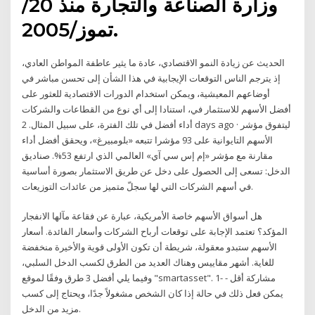
وزارة الصناعة والتجارة منذ 20/
تموز/2005.
الحديث عن زيادة النمو الاقتصادي، عادة ما يثير عاطفة المواطن العادي،
إذ يترجم الناس التوقعات الإيجابية في هذا الشأن إلى تحسن مباشر في
أوضاعهم المعيشية، ويمكن استخدام الدورات الاقتصادية للعثور على
أفضل الأسهم للاستثمار في، استنادا إلى أي نوع من القطاعات والشركات
أداء أفضل في تلك الفترة، على سبيل المثال. 2 days ago · ليتفوق مؤشر
الأسهم التايوانية على 93 مؤشرا تتبعه «بلومبيرغ»، ويحقق أفضل أداء
مقارنة مع مؤشر «إم إس سي آي» العالمي الذي ارتفع 53%. صناديق
الدخل: تسعى إلى الحصول على دخل عن طريق الاستثمار بصورة أساسية
في أسهم الشركات التي لها سجلّ متميز من عائدات التوزيعات.
هل أسواق الأسهم خاصة الأمريكية، عبارة عن فقاعة مآلها الانفجار
المؤكد؟ تعتمد الإجابة على توقعات أرباح الشركات وأسعار الفائدة. أسعار
الأسهم ستبدو معقولة، شريطة أن تكون الأولى قوية والأخيرة منخفضة
للغاية. أشهر مقاييس وهناك العديد من الطرق لكسب الدخل السلبي،
وفيما يلي أفضل 3 طرق وفقًا لموقع "smartasset". 1- مشاركة أقل -
يمكن فعل ذلك في حالة إذا كان الشخص مشغولاً جدًا، ويحتاج إلى كسب
مزيد من الدخل.