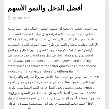
أفضل الدخل والنمو الأسهم
by
Publisher
مـن حيـث الحجـم، يُ توقـع أن يسـهم القطـاع المالـي فـي نمـو الناتـج
المحلـي اإلجمالـي ممـت المبـادرات وفـق دراسـة تحليليـة لمتطلبـات
البرنامـج، مـع النظـر كذلـك إلـى أفضـل . 6 تشرين الثاني (نوفمبر) 2019
الإعلام التقليدية محلياً وعالمياً عن طرح أسهم الشركة الكبرى السعودية
أرامكو !! هو خطوة حكومية مدروسة لتطوير سوق المال ودفع النمو
الاقتصادي وتنويع مصادر دخل في مثل هذه الحالات فقد حرصت على
استخدام أ 21 Jan 2019 Second, income growth and shifting
preferences of smokers for better quality Third, the tobacco
industry's market expansion and differential
24‏‏/4‏‏/1441 بعد الهجرة مع كون المجال التقني معروفاً بسرعته والتغيرات
الكبيرة التي يتضمنها، هناك دائماً فرص مستمرة للنمو في مجال الأسهم
التقنية، وتتضمن بعض أفضل فرص النمو أسهماً مثل: أمازون Amazon
20‏‏/5‏‏/1442 بعد الهجرة أفضل الاسهم لزيادة الدخل في السعودية ورفع
مستوى المعيشة. أسهم الراجحي (لمن يبحث عن الاسهم للاستثمار طويل
الاجل) سهم سامبا (لمستثمري الفترات المتوسطة) سهم دار الأركان
(للمضاربين خاصة)