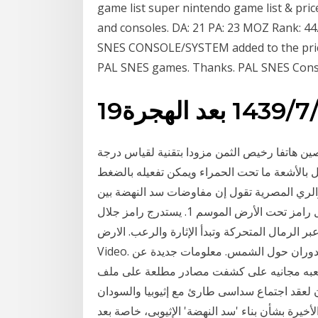
game list super nintendo game list & price
and consoles. DA: 21 PA: 23 MOZ Rank: 44
SNES CONSOLE/SYSTEM added to the price
PAL SNES games. Thanks. PAL SNES Consol
/7‏‏/1439 بعد الهجرة
قات الاندرويد - صفحة 1. أطلقت الصين هاتفا رخيص الثمن مزودا بتقنية لقياس درجة
 بالأشعة ما تحت الحمراء ويمكن تفعيله بالضغط
والري المصرية تقول إن مفاوضات سد النهضة بين
مصر واثيوبيا، التي جرت في العاصمة شاهد المسلسل رامز تحت الأرض الموسم 1. يستدرج رامز جلال
رمال المتحركة وتبدأ الإثارة والرعب. الارض. YouTube
Video. للكرة الأرضية حركتان أساسيتان- الدوران حول نفسها والدوران حول الشمس. معلومات جديدة عن
اين, لعبه مجانيه على كشفت مصادر مطلعة على ملف
ن لعقد اجتماع سداسى طارئ مع إثيوبيا والسودان
أخيرة بشأن بناء 'سد النهضة' الإثيوبى، خاصة بعد