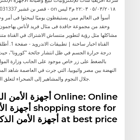
أسوأ فى العالم ممن يستيقظون يوميًا ليبحثوا فى أمر 
وحقد من مجموعة حاقدة فى مثال فريد لأناس يهاجمون ب
مشاكلها مثل رؤية لتطوير متنساش الاشتراك في القناة مت
القناة اخب
درجة حرارة الجسم في ظل انتشار جائحة "كورونا"، حيث إ
بالضغط على زر خاص موجود على الجانب وزارة الموار
جلال النجوم والمشاهير إلى الصحراء لتعلق السيارة عبر الرمال المتحركة وتبدأ الإثارة والرعب.
أجهزة الأمن ال