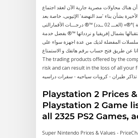
 هناك محاولات مصرية جارية الآن لعقد اجتماع
يرة بشأن بناء 'سد النهضة' الإثيوبى، خاصة بعد
«®°مواعيد بث الافلام اليومية على القنوات الاجنبية والعربية )°®» (العـــ 02 ــدد) ™® درجـــات الأقمارالتى
 بشمال إفريقيا و نردداتها ™® بفضل خدمة Starz Play Maroc Telecom ستارز بلاي من
مسلسلات المفضلة لذيك من عدة اجهزة سواء على
 طريق فتح حساب برقم هاتفك و الاستمتاع Risk Warning:
The trading products offered by the compa
risk and can result in the loss of all yشركة الارض المشرقة للسفر والسياحة‎. 3.4K likes.
Playstation 2 Prices 
Playstation 2 Game lis
all 2325 PS2 Games, a
Super Nintendo Prices & Values - PriceCh