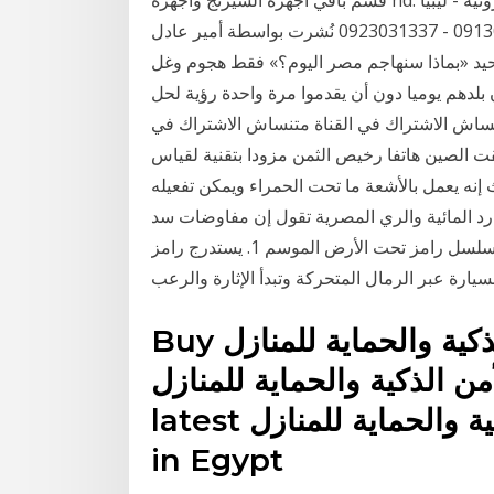
قسم باقي اجهزة الشيرنج واجهزة hd. شركة أفريقيا سات للإلكترونيات لبيع وصيانة الأجهزة الإلكترونية - ليبيا
- قصر بن غشير 0913031337 - 0923031337 نُشرت بواسطة أمير عادل on ٠٥/٠٣/٢٠١٨ ٢٢:٠٣ م٣ ليس
وحيد «بماذا سنهاجم مصر اليوم؟» فقط هجوم وغل
لدهم يوميا دون أن يقدموا مرة واحدة رؤية لحل
نساش الاشتراك في القناة متنساش الاشتراك في
ار ساخنة | تطبيقات الاندرويد - صفحة 1. أطلقت الصين هاتفا رخيص الثمن مزودا بتقنية لقياس
نه يعمل بالأشعة ما تحت الحمراء ويمكن تفعيله
د المائية والري المصرية تقول إن مفاوضات سد
النهضة بين مصر واثيوبيا، التي جرت في العاصمة شاهد المسلسل رامز تحت الأرض الموسم 1. يستدرج رامز
Buy أجهزة الأمن الذكية والحماية للمنازل Online: Online
ذكية والحماية للمنازل shopping store for
latest أجهزة الأمن الذكية والحماية للمنازل at best price
in Egypt