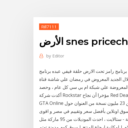
Rill7111
snes pricecharti
by
Editor
الحلقة الاولى 1 شوف دلوقتى برنامج رامز تحت الارض حلقة فيفي عبده برنامج
يد المعروض في رمضان علي شاشة قناة mbc مصر ، أهم الاعمال الرمضانية
لمعروضة علي شبكة ام بي سي كل عام ، وحصد
أكدت شركة Rockstar مؤخرا أن نجاح Red Dead Online في الفترة القليلة الماضية تجاوز ما حققته لعبة
GTA Online في نفس الفترة الزمنية، والفضل في ذلك يعود لشحن 23 مليون نسخة من العنوان حول
تسوق اونلاين بأفضل سعر وتقييم في مصر و اقوى
عروض على اكثر من 252 أجهزة استقبال القنوات الفضائية - ستالايت ، احدث الموديلات من 95 ماركة مثل
م | امكانية ارجاع المنتج | سوق.كوم مدونة تهتم