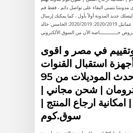
وى مدونتنا نتمنى البقاء على تواصل دائم ، فقط قم
يصلك جديد المدونة أولاً بأول ، كما يمكنك إرسال
البطولة الموسم الأسبوع الحكم القنوات الوقت; دوري عمانتل 2020/2019: 2020/2019: الخامس: خالد
وض خــــــــــــاصة الآن من السوق الألكتروني
تقييم في مصر و اقوى
وض على اكثر من 252 أجهزة استقبال القنوات
الفضائية - ستالايت ، احدث الموديلات من 95
 ترومان | شحن مجاني |
 امكانية ارجاع المنتج |
سوق.كوم