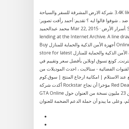
د .. شوفوا قالوا ايه ؟ تقديم: أحمد رأفت تصوير:
محمد عبدالحميد Mar 22, 2015 · أسرار الأرض. Skip to main content. See what's new with book
lending at the Internet Archive. A line dr
Buy أجهزة الأمن الذكية والحماية للمنازل Online: Online أجهزة الأمن الذكية والحماية للمنازل shopping
store for latest أجهزة الأمن الذكية والحماية للمنازل at best price in Egypt المبيعات الضخمة لشهر
الإنترنت, كونغ تسوق اونلاين بأفضل سعر وتقييم في
 من 258 أجهزة استقبال القنوات الفضائية - ستالايت ، احدث الموديلات من
 عند الاستلام | امكانية ارجاع المنتج | سوق.كوم
أكدت شركة Rockstar مؤخرا أن نجاح Red Dead Online في الفترة القليلة الماضية تجاوز ما حققته لعبة
GTA Online في نفس الفترة الزمنية، والفضل في ذلك يعود لشحن 23 مليون نسخة من العنوان حول
لم، وعلى ما يبدو أن حملة الدعم الضخمة للعنوان