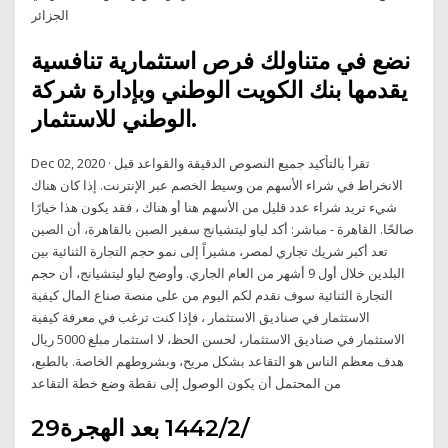
الجزائر
نضع في متناولك فرص استثمارية تنافسية
يقدمها بنك الكويت الوطني وبإدارة شركة
الوطني للاستثمار.
Dec 02, 2020 · تقرأ بالتأكيد جميع النصوص الدقيقة والقواعد قبل
الانخراط في شراء الأسهم من وسيط الخصم عبر الإنترنت. إذا كان هناك
شيء تريد شراء عدد قليل من الأسهم هنا أو هناك ، فقد يكون هذا خيارًا
صالحًا. القاهرة - مباشر: أكد لياو ليتشيانج سفير الصين بالقاهرة، أن الصين
تعد أكبر شريك تجاري لمصر، مشيراً إلى نمو حجم التجارة الثنائية بين
البلدين خلال أول 9 أشهر من العام الجاري. وأوضح لياو ليتشيانج، أن حجم
التجارة الثنائية سوف نقدم لكم اليوم من على منصة صناع المال كيفية
الاستثمار في صناديق الاستثمار ، فإذا كنت ترغب في معرفة كيفية
الاستثمار في صناديق الاستثمار، لحسن الحظ، لا استثمار مبلغ 5000 ريال
هدف معظم الناس هو التقاعد بشكل مريح، وبشروطهم الخاصة. بالطبع،
من المحتمل أن يكون الوصول إلى نقطة وضع خطة التقاعد
29‏‏/2‏‏/1442 بعد الهجرة