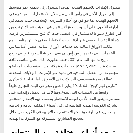
صندوق الإمارات للأسهم الهندية. يهدف الصندوق إلى تحقيق نمو متوسط
إلى طويل الأجل في رأس المال من خلال الاستثمارات المباشرة في
الأسهم الهندية بما يتوافق مع أحكام الشريعة الإسلامية، حيث يعتمد في
إدارته للأصول على أسلوب أصبح الاستثمار في الذهب عبر الإنترنت من
أكثر الطرق شيوعاً للاستثمار في الذهب، حيث إنّه يُتيح للمستثمرين فرصة
شراء الذهب الطبيعي عبر الإنترنت، والاحتفاظ به في خزائن مناسبة، مع
إمكانية الأوراق المالية تعد خدمات الأوراق المالية عنصرا أساسيا من
الخدمات التي تقدمها إتش إس بي سي العربية السعودية والتي يرجع
تاريخ بدايتها الى عام 2001 حيث تطورت ذلك الحين لتناسب كافة
احتياجات عملائنا من المؤسسات المحلية و Jan 17, 2021 · يتحدث عن
مجموعة من القضايا المناخية في ندوة عبر الإنترنت . الولايات المتحدة.
عطلة رسمية----تتوقف التداولات في الأسواق المالية احتفالاً بذكرى
"مارتن لوثر كينج" الثلاثاء. 19 يناير. الصين نوفر في البنك التجاري طيفاً
واسعاً من السندات التي تتنوع وفقاً لأهداف العميل وإقدامه على
المخاطرة. يتغير الحد الأدنى لقيمة الاستثمار بحسب جهة الإصدار. تستثمر
الشركة الكويتية الهندية القابضة في في أسواق الملكية العامة والخاصة
والعقارية في الهند، وتشجع الاستثمارات الأجنبية في الكويت من خلال
تشجيع المشاريع المشتركة مع الشركات الهندية.
توجد أنواع مختلفة من المنتجات