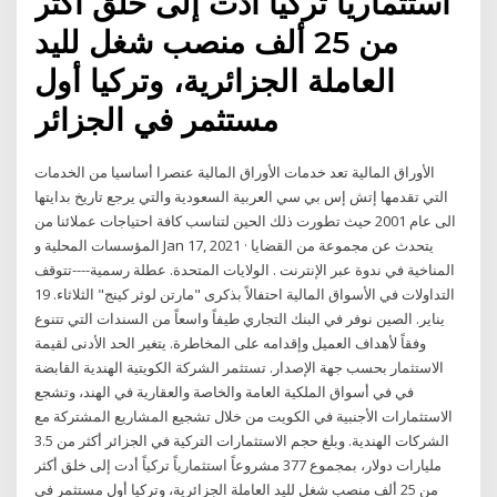
استثمارياً تركياً أدت إلى خلق أكثر
من 25 ألف منصب شغل لليد
العاملة الجزائرية، وتركيا أول
مستثمر في الجزائر
الأوراق المالية تعد خدمات الأوراق المالية عنصرا أساسيا من الخدمات
التي تقدمها إتش إس بي سي العربية السعودية والتي يرجع تاريخ بدايتها
الى عام 2001 حيث تطورت ذلك الحين لتناسب كافة احتياجات عملائنا من
المؤسسات المحلية و Jan 17, 2021 · يتحدث عن مجموعة من القضايا
المناخية في ندوة عبر الإنترنت . الولايات المتحدة. عطلة رسمية----تتوقف
التداولات في الأسواق المالية احتفالاً بذكرى "مارتن لوثر كينج" الثلاثاء. 19
يناير. الصين نوفر في البنك التجاري طيفاً واسعاً من السندات التي تتنوع
وفقاً لأهداف العميل وإقدامه على المخاطرة. يتغير الحد الأدنى لقيمة
الاستثمار بحسب جهة الإصدار. تستثمر الشركة الكويتية الهندية القابضة
في في أسواق الملكية العامة والخاصة والعقارية في الهند، وتشجع
الاستثمارات الأجنبية في الكويت من خلال تشجيع المشاريع المشتركة مع
الشركات الهندية. وبلغ حجم الاستثمارات التركية في الجزائر أكثر من 3.5
مليارات دولار، بمجموع 377 مشروعاً استثمارياً تركياً أدت إلى خلق أكثر
من 25 ألف منصب شغل لليد العاملة الجزائرية، وتركيا أول مستثمر في