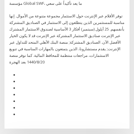
مؤسسة Global SWF، ما يعد تأكيداً على سعي
توفر الأفلام عبر الإنترنت حول الاستثمار مجموعة متنوعة من الأموال. إنها
مناسبة للمستثمرين الذين يتطلعون إلى الاستثمار في الصناديق المشتركة
بأنفسهم. 25 أيلول (سبتمبر) أفكار 3 الأساسية لصندوق الاستثمار المشترك
عبر الإنترنت صناديق الاستثمار المشتركة عبر الإنترنت قد لا يكون الخيار
الأفضل الآن. الصناديق المشتركة; منصة البنك الأهلي المتحد للتداول عبر
الإنترنت; يقدم مستشارونا، الذين يتمتعون بالمهارات المناسبة في تنويع
الاستثمارات، مراجعات منتظمة للمحافظ المالية. كما نوفر منصة
20‏‏/8‏‏/1440 بعد الهجرة