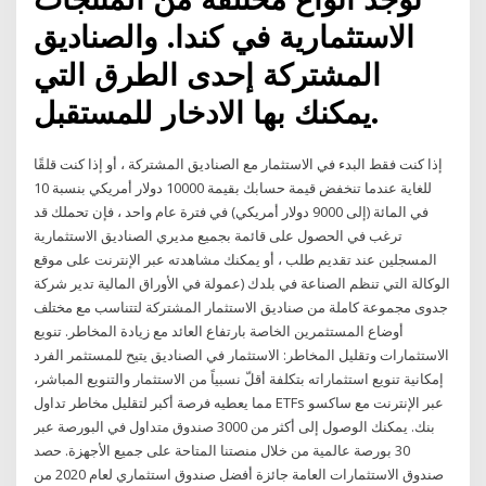
الاستثمارية في كندا. والصناديق
المشتركة إحدى الطرق التي
يمكنك بها الادخار للمستقبل.
إذا كنت فقط البدء في الاستثمار مع الصناديق المشتركة ، أو إذا كنت قلقًا
للغاية عندما تنخفض قيمة حسابك بقيمة 10000 دولار أمريكي بنسبة 10
في المائة (إلى 9000 دولار أمريكي) في فترة عام واحد ، فإن تحملك قد
ترغب في الحصول على قائمة بجميع مديري الصناديق الاستثمارية
المسجلين عند تقديم طلب ، أو يمكنك مشاهدته عبر الإنترنت على موقع
الوكالة التي تنظم الصناعة في بلدك (عمولة في الأوراق المالية تدير شركة
جدوى مجموعة كاملة من صناديق الاستثمار المشتركة لتتناسب مع مختلف
أوضاع المستثمرين الخاصة بارتفاع العائد مع زيادة المخاطر. تنويع
الاستثمارات وتقليل المخاطر: الاستثمار في الصناديق يتيح للمستثمر الفرد
إمكانية تنويع استثماراته بتكلفة أقلّ نسبياً من الاستثمار والتنويع المباشر،
مما يعطيه فرصة أكبر لتقليل مخاطر تداول ETFs عبر الإنترنت مع ساكسو
بنك. يمكنك الوصول إلى أكثر من 3000 صندوق متداول في البورصة عبر
30 بورصة عالمية من خلال منصتنا المتاحة على جميع الأجهزة. حصد
صندوق الاستثمارات العامة جائزة أفضل صندوق استثماري لعام 2020 من