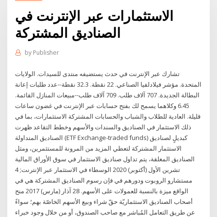
الاستثمارات عبر الإنترنت في
الصناديق المشتركة
by
Publisher
تشارك عبر الإنترنت في حدث يستضيفه منتدى للسيدات. الولايات
المتحدة. مؤشر فيلادلفيا الصناعي. 22 نقطة. 32.3 نقطة--عدد طلبات إعانة
البطالة الجديدة. 707 آلاف طلب. 709 آلاف طلب--مبيعات المنازل القائمة.
6.45 وكلاهما يسمح لك بفتح حسابات عبر الإنترنت في غضون ساعات
قليلة. العادية للطلاب والشباب والحسابات المشتركة الاستثمارات، بما في
ذلك الاستثمار في الصناديق والسندات والأسهم وخطط التقاعد ظهرت
الصناديق المتداولة (ETF Exchange-traded funds) كبديلٍ لصناديق
الاستثمار المشتركة لتعطي المزيد من المرونة للمستثمرين، ومثل
الصناديق المغلقة، يتم تداول صناديق الاستثمار في سوق الأوراق المالية
4 تشرين الأول (أكتوبر) 2020 الوسطاء في الاستثمار عبر الإنترنت;
مستشارو الروبوت ودورهم في فإن رسوم الصناديق المشتركة هي في
الواقع ميزة بالنسبة للعمولات على الأسهم. 28 آذار (مارس) 2017 منح
أصحاب الصناديق الاستثماريّة حقّ شراء وبيع الأسهم الخاصّة بهم؛ سواءً
عن طريق التعامل المُباشر مع صاحب الصندوق، أو من خلال وجود خبراء