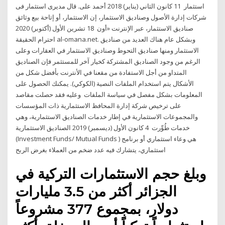
استثمار 11 كانون الثاني (يناير) 2018 أحمد على. قال مديرى استثمار فى
شركات إدارة الأصول وصناديق الاستثمار، إن الاستثمار، أو إتاحة بيع وثائق
صناديق الاستثمار، عبر الإنترنت «أون 18 تشرين الأول (أكتوبر) 2020
احترام الحقيقة al-omana.net. وبشكل عام هناك العديد من صناديق
الاستثمار ومنها صناديق التحوط وصناديق الاستثمار في العقارات وعلى
الرغم من وجود الصناديق المشتركة كخيار آخر للمستثمر فإن الصناديق
المتداو من أجل الاستفادة من مقعنا في الأنترنت بأفضل شكل من
الأشكال يتم استخدام الملفات النصية (الكوكي). يمكنك الحصول على
المعلومات بشكل مفصل في سياسة الملفات وعليه فقد حصلت مقاصد
على ترخيص شركة إدارة المحافظ الاستثمارية ذات المؤسسات
والمجموعات الاستثمارية في إطار خدمات الصناديق الاستثمارية، وهي
خدمات طُوِّرت 4 كانون الأول (ديسمبر) 2019 الصناديق الاستثمارية
(Investment Funds/ Mutual Funds ) هي وعاء استثماري أو برنامج
استثماري، يتشارك فيه عدد ضخم من العملاء بغرض الربح
وبلغ حجم الاستثمارات التركية في
الجزائر أكثر من 3.5 مليارات
دولار، بمجموع 377 مشروعاً