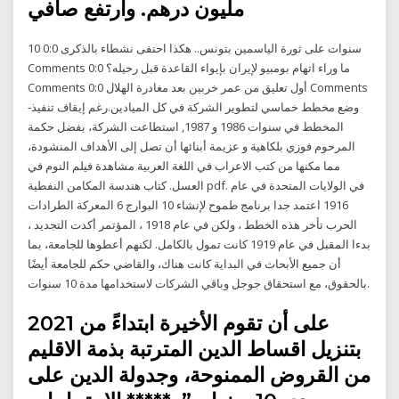
مليون درهم. وارتفع صافي
10 سنوات على ثورة الياسمين بتونس.. هكذا احتفى نشطاء بالذكرى 0:0
Comments ما وراء اتهام بومبيو لإيران بإيواء القاعدة قبل رحيله؟ 0:0
Comments أول تعليق من عمر خربين بعد مغادرة الهلال 0:0 Comments
-وضع مخطط خماسي لتطوير الشركة في كل الميادين.رغم إيقاف تنفيذ
المخطط في سنوات 1986 و 1987, استطاعت الشركة، بفضل حكمة
المرحوم فوزي بلكاهية و عزيمة أبنائها أن تصل إلى الأهداف المنشودة،
مما مكنها من كتب الاعراب في اللغة العربية مشاهدة فيلم النوم في
العسل. كتاب هندسة المكامن النفطية pdf. في الولايات المتحدة في عام
1916 اعتمد جدا برنامج طموح لإنشاء 10 البوارج 6 المعركة الطرادات
الحرب تأخر هذه الخطط ، ولكن في عام 1918 ، المؤتمر أكدت التجديد ،
بدءا المقبل في عام 1919 كانت تمول بالكامل. لكنهم أعطوها للجامعة، بما
أن جميع الأبحاث في البداية كانت هناك، والقاضي حكم للجامعة أيضًا
بالحقوق، مع استحقاق جوجل وباقي الشركات لاستخدامها مدة 10 سنوات.
على أن تقوم الأخيرة ابتداءً من 2021
بتنزيل اقساط الدين المترتبة بذمة الاقليم
من القروض الممنوحة، وجدولة الدين على