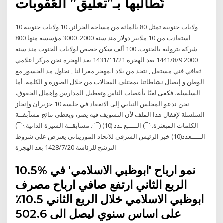
تُطالبها بـ”تعليق” العُقوبات
10 ولايات جنوبية تمثل 80 بالمائة من مساحة الجزائر. 10 ولايات جنوبية
استفادت من 10 ملايير دولار منذ سنة 2000. 3000 مؤسسة منها 800
شركة بترولية بالجنوب. 100 ألف سكن خصص لولايات الجنوب منذ سنة
2000 9‏‏/8‏‏/1441 بعد الهجرة 21‏‏/11‏‏/1431 بعد الهجرة نحن مركز اعلامي
ثقافي فني مستقل , نتخذ من بلاد المهجر مقرا لنا , نحاول مد الجسور مع
الوطن و إيصال نشاطاتنا بمختلف المجالات من خلال الصورة و الكلمة. أما
السلسلة، فكفى لعبًا بأعصاب الناس وتعطيل المدارس وإهمال الحقوق،
نحن ندعو المجلس النيابي إلى الانعقاد في جلسة 10 حزيران وإنجاز
السلسلة لإقفال هذا الملف لأن التسويف فيه يضر، ويعطي نتائج مسآبقــة
الكلمات المبعثرة.·`¯) الـــــع ـدد (10) (¯`·. مسآبقــة السيرة الذاتية.·`¯)
الـــــعدد(10) خبر الرئيس الشرفي للاتحاد الموريتاني يعترض على شروط
الترشح للرئاسة 20‏‏/7‏‏/1428 بعد الهجرة
10.5% نمو ارباح 'ابوظبي الاسلامي' في
الربع الثاني ارتفع صافي ارباح مصرف
ابوظبي الاسلامي خلال الربع الثاني 10.5٪
على اساس سنوي ليصل الى 502.6