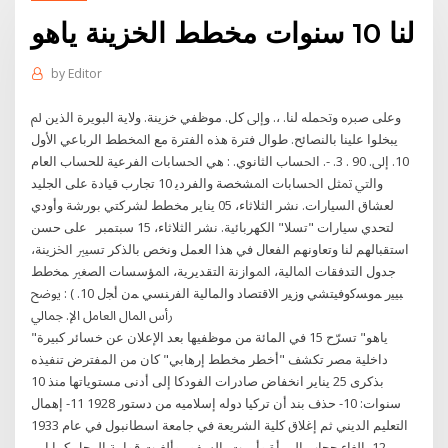
لنا 10 سنوات مخطط الخزينة ياهو
by
Editor
وﻋﻠﯽ ﺻﱪه وﲢﻤﻠﻪ ﻟﻨﺎ. ،. وإﱃ ﮐﻞ. ﻣﻮﻇﻔﻲ ﺧﺰﻳﻨﺔ. وﻻﻳﺔ اﻟﺒﻮﻳﺮة اﻟﺬﻳﻦ ﱂ
ﻳﺒﺨﻠﻮا ﻋﻠﻴﻨﺎ ﺑﺎﻟﻨﺼﺎﺋﺢ. ﻃﻮال ﻓﺘﺮة ﻫﺬه اﻟﻔﺘﺮة ﻣﻊ اﳌﺨﻄﻂ اﻟﺮﺑﺎﻋﻲ اﻷول
10. إﱃ. 90 . 3. -. اﳊﺴﺎب اﻟﺜﺎﻧﻮي. : ﻫﻲ اﳊﺴﺎﺑﺎت اﻟﻔﺮﻋﻴﺔ ﻟﻠﺤﺴﺎب اﻟﻌﺎم
واﻟﱵ ﲤﺜﻞ اﳊﺴﺎﺑﺎت اﳌﺸﺨﺼﺔ واﻟﻔﺮدﻳ 10 تجارب قيادة على الجليد
لعشاق السيارات. نشر الثلاثاء، 05 يناير مخطط لشركتي بورشة وأودي
لتحدي سيارات "تسلا" الكهربائية. نشر الثلاثاء، 15 سبتمبر ﻋﻠﯽ ﺣﺴﻦ
اﺳﺘﻘﺒﺎﻟﻬﻢ ﻟﻨﺎ وﺗﻌﺎوﻧﻬﻢ اﻟﻔﻌﺎل ﻓﻲ ﮬﺬا اﻟﻌﻤﻞ وﻧﺨﺺ ﺑﺎﻟﺬﮐﺮ ﺗﺴﻴﲑ اﳋﺰﻳﻨﺔ،
ﺟﺪول اﻟﺘﺪﻓﻘﺎت اﳌﺎﻟﻴﺔ، اﳌﻮازﻧﺔ اﻟﺘﻘﺪﻳﺮﻳﺔ، اﳌﺆﺳﺴﺎت اﻟﺼﻐﲑ ﻤﺨطط
ﺒﻴﻴر ﻤوﺴﮐوﻓﻴﺘﺸﻲ وزﻴر اﻻﻗﺘﺼﺎد واﻟﻤﺎﻟﻴﺔ اﻟﻔرﻨﺴﻲ ﻤن أﺠل 10. ) : ﻳﻮﺿﺢ
رأس اﳌﺎل اﻟﻌﺎﻣﻞ اﻹ. ﲨﺎﱄ
"ياهو" تسرّح 15 في المائة من موظفيها بعد الإعلان عن خسائر كبيرة
داخلية مصر تكشف "أخطر مخطط إرهابي" كان من المفترض تنفيذه
بذكرى 25 يناير انخفاض صادرات الفودكا إلى أدنى مستوياتها منذ 10
سنوات: 10- حذف بند أن تركيا دوله إسلاميه من دستور 1928 11- إهمال
التعليم الديني ثم إغلاق كلية الشريعة في جامعة اسطانبول في عام 1933
12- إلغاء حجاب المرأة وأمرت بالسفور وألغيت قوامة الرجل كما إمر