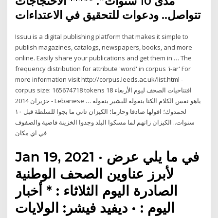
مدى 10 سنوات”. ***** الاحتجاجات
تتواصل.. ودعوات للتحقيق في الاعتداءات
Issuu is a digital publishing platform that makes it simple to
publish magazines, catalogs, newspapers, books, and more
online. Easily share your publications and get them in … The
frequency distribution for attribute 'word' in corpus 'i-ar' For
more information visit http://corpus.leeds.ac.uk/list.html -
corpus size: 165674718 tokens افتتاحيات الصحف ليوم الأربعاء 18
حزيران 2014 - Lebanese … ياهو نفس الكلام الكنا بنقوله للبشير بنقوله
لحمدوك؛ اقولها صادقا وحازما؛ الكيزان تاني ما بجوا للسلطة قبل ١٠
سنوات.. الكيزان زاتهم لما مسكوا البلد وجدوا الخزينة فاضية والصفوف
في اي مكان
Jan 19, 2021 · في ما يلي عرض
لأبرز عناوين الصحف الوطنية
الصادرة اليوم الثلاثاء : * أخبار
اليوم : • ديفيد فيشر: الولايات