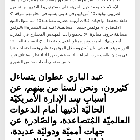
الإسلام حماية مداخيل الخزينة على مستوى ربط الضريبة والتحصيل
الضريبي توقيف 10 أمريكيين في هايتي يشتبه في محاولتهم سرقة 31
طفلا مخطط , واجهات, فيلات أروبية عصرية مسابقــ( 10 )ــة سؤال اليوم
الاقتصادي // موفقين جميعا!!! مسابقــ(10)ــة فك الشيفرة!!! بالتوفيق
للجميع راتب المهندس المعماري في المغرب ღ [ مسابقة حروف متناثرة
اقتصادية العـــ 10 ღ أهلا وسهلا بالجميع وقرر ممثلو القوى والائتلافات
الثورية وهم 10، في بيان أصدروه خلال المؤتمر، تنظيم وقفة احتجاجية غدا
في ميدان طلعت حرب الساعة الثانية عشر ظهرا أثناء نظر استئناف قرار
حبس معتقلي أحداث مجلس الشورى.
عبد الباري عطوان يتساءل
كثيرون، ونحن لسنا من بينهم، عن
أسبابِ سد الإدارة الأمريكيّة
الحاليّة أُذنيها أمام الدعوات
العالميّة المُتصاعدة، والصّادرة عن
جهات أمميّة ودوليّة عديدة،