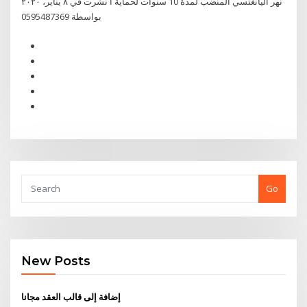
نهر اليانغتسي المنضب لمدة 10 سنوات لحماية ا نشرت في ٨ يناير، ٢٠٢٠
بواسطة 0595487369
Go
New Posts
إضافة إلى قالب العقد مجانا