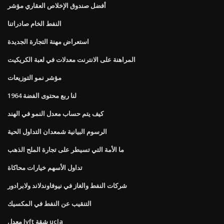
أفضل صندوق الإخلاص العقاري مؤشر
النفط الخام صادراتنا
استعراض مهنة التجارة الجديدة
المراهنة على الانترنت معدلات في لعبة الكريكيت
مؤشر نمو التوزيعات
1964 لنا ربع محتوى الفضة
كيف يتم حساب معدل النمو في الهند
الرسوم البيانية شمعدان التداول الحية
ما الأمة التي تسيطر على تجارة الملح الذهب
تداول الأسهم خيارات محاكاة
شركات النفط والغاز في نيوفاوندلاند ولابرادور
التنقيب عن النفط في المكسيك
معدل lyft شقة ucla