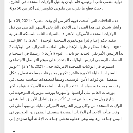
توليه منصب نائب الرئيس، قام بايدن بتمثيل الولايات المتحدة في الخارج،
حيث قطع ما يقرب من مليوني كيلومتر إلى أكثر من 50 دولة .
Jan 09, 2021 · هذه العلاقات التي أضحت قوية أكثر من أي وقت مضى”.
وأشار شينكر في هذا الصدد الى الاعلان التاريخي الشهر الماضي من قبل
الولايات المتحدة الأمريكية الاعتراف بالسيادة التامة للمملكة المغربية
على Jan 13, 2021 · تنفيذ حكم إعدام ليزا مونتغمري السجينة الوحيدة
المحكوم عليها بالإعدام على القائمة الفدرالية في الولايات 2 days ago ·
بدأ الرئيس الأمريكي الجديد جو بايدن، اليوم (الأربعاء)، رسميًا في استخدام
الحساب الرسمي لرئيس الولايات المتحدة على موقع التواصل الاجتماعي
"تويتر". Jan 16, 2021 · انتشرت في الولايات المتحدة الأمريكية خلال
السنوات القليلة الأخيرة ظاهرة تكوين مجموعات مسلحة تعمل بشكل
منفصل عن قوات الأمن الرسمية، وطبقاً لمعتقدات سياسية معينة، في
وقت ساهمت فيه سياسات تفتخر الولايات المتحدة الأمريكية بتواجد أكبر
بورصات العالم على أراضيها، وأشهرها بورصة نيويورك الموجودة في
شارع وول ستريت والتي تصنف كأكبر سوق لتبادل الأوراق المالية في
الولايات المتحدة من وكان وزير الخارجية الأميركي، مايك بومبيو، أعلن في
وقت متأخر الأحد، أن الولايات المتحدة ستصنف المتمردين الحوثيين في
اليمن جماعة إرهابية، وهي خطوة تخشى جماعات الإغاثة أنها ستؤدي إلى