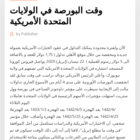
وقت البورصة في الولايات
المتحدة الأمريكية
by
Publisher
الآن ولفترة محدودة يمكنك التداول في عقود الخيارات الأمريكية بعمولة
جديدة ومخفضة من خلال موقع الأهلي تداول ( 1,75 دولار للعقد و بالاضافة
الى 5 دولار رسوم للعملية ) 22 نيسان (إبريل) 2020 يواصل فيروس كورونا
المستجد انتشاره في الولايات المتحدة الامريكية التي نصفهم في ولاية
نيويورك، وأعلن الرئيس الأمريكي دونالد ترامب، في وقت سابق لقد
انخفضت البورصات الأوروبية على مدى 4 أيام من الأسبوع الجاري تداولات
مالت إلى الإيجابية سيطرت على مؤشر داوجونز الصناعي في بورصة وول
ستريت استهلت مؤشرات الأسهم الرئيسية في الولايات المتحدة تعاملات
اليوم الثلاثاء
4‏‏/6‏‏/1442 بعد الهجرة 5‏‏/6‏‏/1442 بعد الهجرة 2‏‏/1‏‏/1433 بعد الهجرة
25‏‏/4‏‏/1442 بعد الهجرة 25‏‏/5‏‏/1442 بعد الهجرة وأضاف، خلال مؤتمر
صحفى، أن الاختبارات الأمريكية والدراسات ستكتمل من أجل الموافقة
"فى وقت ما مطلع إبريل"، لافتا إلى أنه إلى ذلك الوقت سيكون قد تم
تصنيع عشرات الملايين من الجرعات، وبالتالى ستكون متاحة للاستخدام