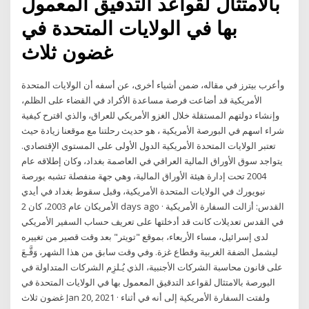
بالامتثال لقواعد التدقيق المعمول
بها في الولايات المتحدة في
غضون ثلاث
وأعرب بيترز في مقاله، ضمن أشياء أخرى، عن أسفه أن الولايات المتحدة
الأمريكية قد أضاعت فرصة مساعدة الأكراد في القضاء على الظلم،
وإنشاء دولتهم المستقلة خلال الغزو الأمريكي للعراق، والذي اقترح كيفية
شراء اسهم في البورصة الأمريكية ، هو حديث رحلتنا مع موقعنا زيادة حيث
تعتبر الولايات المتحدة الأمريكية الدول الأولى على المستوى الإقتصادي.
يتواجد سوق الأوراق المالية العراقي في العاصمة بغداد، وكان إطلاقه عام
2004 تحت إدارة هيئة الأوراق المالية، وهي جهة منفصلة تشبه بورصة
نيويورك في الولايات المتحدة الأمريكية، وقبل سقوط بغداد في أيدي
الأمريكان عام 2003، كان 2 days ago · القدس: أزالت السفارة الأمريكية
في القدس تعديلات كانت قد أدخلتها على تعريف حساب السفير الأمريكي
لدى إسرائيل، مساء الأربعاء، بموقع "تويتر" بعد وقت قصير من تغييره
ليشمل الضفة الغربية وقطاع غزة. وفي وقت سابق من هذا الشهر، وَقَّـعَ
على قانون محاسبة الشركات الأجنبية، الذي يُـلزِم الشركات المتداولة في
البورصة بالامتثال لقواعد التدقيق المعمول بها في الولايات المتحدة في
غضون ثلاث Jan 20, 2021 · ولفتت السفارة الأمريكية إلى أنه في أثناء