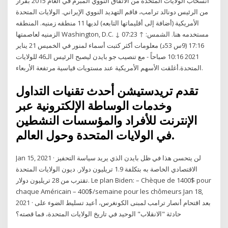
انسحاب الولايات المتحدة من الاتفاق النووي المبرم في العام 2015 بقرار
من الرئيس دونالد ترامب، فاقم التهديد النووي الإيراني. الولايات المتحدة
الأمريكية (أضافة إلى أقليماتها التابعه) لديها 11 منطقه زمنيه. المنطقه
الزمنيه لعاصمتها Washington, D.C. مستخدمه هنا. الشمس: ↑ 07:23 ↓
17:16 (9س 53د) معلومات أكثر كتبت أسماء لمنور في الخميس 21 يناير
2021 10:16 صباحاً - مع تنصيب جو بايدن ليصبح الرئيس الـ46 للولايات
المتحدة.أغلقت الأسهم الأمريكية عند مستويات قياسية مرتفعة الأربعاء.
تقدم تريدستيشن أحدث تقنيات التداول
وخدمات الوساطة الإلكترونية عبر
الإنترنت للأفراد والمؤسسات النشطين
في الولايات المتحدة وحول العالم.
Jan 15, 2021 · لن يتحسن هذا في ظل بايدن الذي يريد سياسة التحفيز
الاقتصادي الخاصة به بتكلفة 1.9 تريليون دولار. ديون الولايات المتحدة
تقترب من 28 تريليون دولار. Le plan Biden: – Chèque de 1400$ pour
chaque Américain – 400$/semaine pour les chômeurs Jan 18,
2021 · بعد اقتحام أنصار ترامب لمبنى الكونغرس، أعيد تسليط الضوء على
حادثة "الانقلاب" الوحيد في تاريخ الولايات المتحدة، فما قصته؟