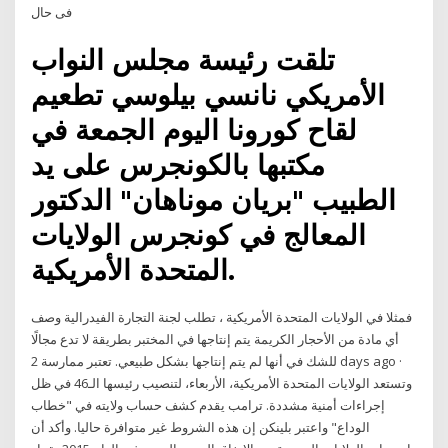
فى حال
تلقت رئيسة مجلس النواب
الأمريكي نانسي بيلوسي تطعيم
لقاح كورونا اليوم الجمعة في
مكتبها بالكونجرس على يد
الطبيب "بريان موناهان" الدكتور
المعالج في كونجرس الولايات
المتحدة الأمريكية.
فمثلا في الولايات المتحدة الأمريكية ، تطلب لجنة التجارة الفيدرالية وصف
أي مادة من الأحجار الكريمة يتم إنتاجها في المختبر بطريقة لا تدع مجالًا
للشك في أنها لم يتم إنتاجها بشكل طبيعي. تعتبر ممارسة 2 days ago ·
وتستعد الولايات المتحدة الأمريكية، الأربعاء، لتنصيب رئيسها الـ46 في ظل
إجراءات أمنية مشددة. ترامب يقدم كشف حساب ولايته في "خطاب
الوداع" واعتبر بلينكن إن هذه الشروط غير متوافرة حاليا. وأكد أن