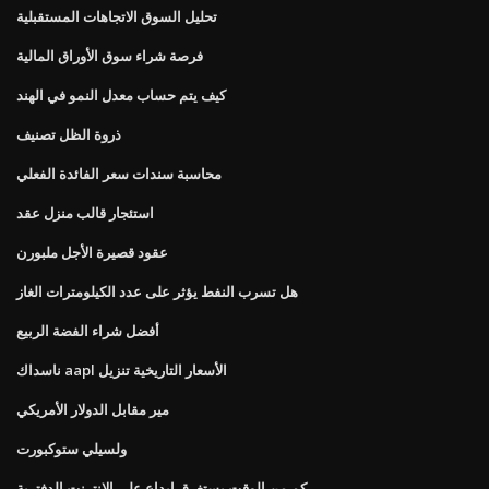
تحليل السوق الاتجاهات المستقبلية
فرصة شراء سوق الأوراق المالية
كيف يتم حساب معدل النمو في الهند
ذروة الظل تصنيف
محاسبة سندات سعر الفائدة الفعلي
استئجار قالب منزل عقد
عقود قصيرة الأجل ملبورن
هل تسرب النفط يؤثر على عدد الكيلومترات الغاز
أفضل شراء الفضة الربيع
ناسداك aapl الأسعار التاريخية تنزيل
مير مقابل الدولار الأمريكي
ولسيلي ستوكبورت
كم من الوقت يستغرق إيداع على الإنترنت الدفترية