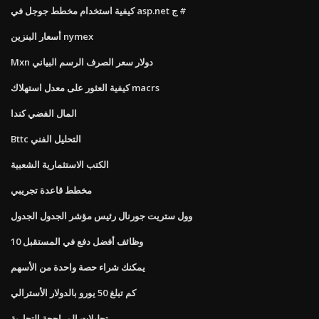
كيفية استخدام مخطط جوجل في asp.net ج #
أسعار البنزين nymex
Mxn دولار سعر الصرف الرسم البياني
كيفية العثور على معدل استهلاك macrs
المال الفضي كندا
Bttc التحليل الفني
الكتب الاستثمارية الشعبية
مخطط قاعدة تجريبي
وول ستريت جورنال رئيس مؤشر الجدول الجدول
10 وظائف أفضل دفع في المستقبل
يمكنك شراء حصة واحدة من الأسهم
كم تبلغ 50 يورو بالدولار الأسترالي
تحليلات المراجحة التجارية