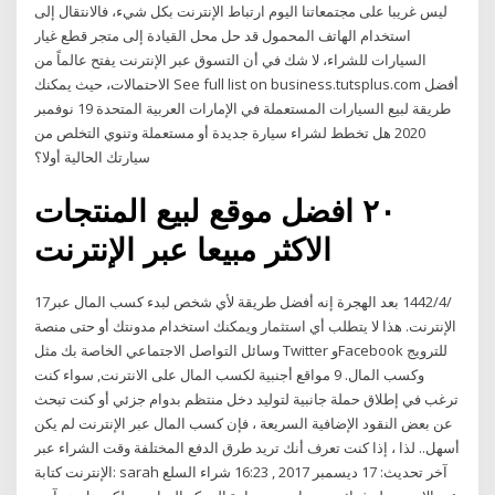
ليس غريبا على مجتمعاتنا اليوم ارتباط الإنترنت بكل شيء، فالانتقال إلى
استخدام الهاتف المحمول قد حل محل القيادة إلى متجر قطع غيار
السيارات للشراء، لا شك في أن التسوق عبر الإنترنت يفتح عالماً من
الاحتمالات، حيث يمكنك See full list on business.tutsplus.com أفضل
طريقة لبيع السيارات المستعملة في الإمارات العربية المتحدة 19 نوفمبر
2020 هل تخطط لشراء سيارة جديدة أو مستعملة وتنوي التخلص من
سيارتك الحالية أولا؟
٢٠ افضل موقع لبيع المنتجات
الاكثر مبيعا عبر الإنترنت
17‏‏/4‏‏/1442 بعد الهجرة إنه أفضل طريقة لأي شخص لبدء كسب المال عبر
الإنترنت. هذا لا يتطلب أي استثمار ويمكنك استخدام مدونتك أو حتى منصة
وسائل التواصل الاجتماعي الخاصة بك مثل Twitter وFacebook للترويج
وكسب المال. 9 مواقع أجنبية لكسب المال على الانترنت, سواء كنت
ترغب في إطلاق حملة جانبية لتوليد دخل منتظم بدوام جزئي أو كنت تبحث
عن بعض النقود الإضافية السريعة ، فإن كسب المال عبر الإنترنت لم يكن
أسهل.. لذا ، إذا كنت تعرف أنك تريد طرق الدفع المختلفة وقت الشراء عبر
الإنترنت كتابة: sarah آخر تحديث: 17 ديسمبر 2017 , 16:23 شراء السلع