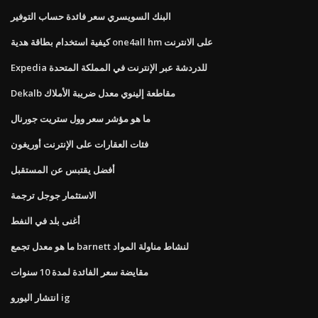
البنك السويسري سعر فائدة حساب التوفير
كيفية استخدام بطاقة هدية one4all hm على الانترنت
Expedia للدردشة عبر الإنترنت في المملكة المتحدة
Dekalb مقاطعة إلينوي معدل ضريبة الأملاك
ما هو مؤشر سعر وول ستريت جورنال
فئات العقارات على الإنترنت أوريغون
أفضل يقتبس عن المستقبل
الاستثمار جوجل ترجمة
أغنى بلد في النفط
ما هو معدل تجمع barnett لنشاط مناولة المواد
مقايضة سعر الفائدة لمدة 10 سنوات
انتشار اليورو ig