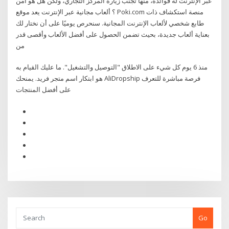
عبر الإنترنت له فوائده، منها تجنب زيارة المركز التجاري، ولكن هل هو آمن
؟ ألعاب مجانية عبر الإنترنت يعد موقع Poki.com منصة استكشاف ذات
طابع شخصي لألعاب الإنترنت المجانية. سنحرص يوميًا على أن نختار لك
بعناية ألعاب جديدة، بحيث تضمن الحصول على أفضل الألعاب وأقصى قدر
من
منذ 6 يوم كل شيء على الاطلاق "التوصيل والتشغيل". ما عليك القيام به
هو ابتكار اسم متجر فريد. يمنحك AliDropship فرصة مباشرة للتعرف
على أفضل المنتجات
Go