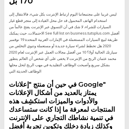
170 بل
ليس غريبا على مجتمعاتنا اليوم ارتباط الإنترنت بكل شيء، فالانتقال إلى
استخدام الهاتف المحمول قد حل محل القيادة إلى متجر قطع غيار
السيارات للشراء، لا شك في أن التسوق عبر الإنترنت يفتح عالماً من
الاحتمالات، حيث يمكنك See full list on business.tutsplus.com أفضل
طريقة لبيع السيارات المستعملة في الإمارات العربية المتحدة 19 نوفمبر
2020 هل تخطط لشراء سيارة جديدة أو مستعملة وتنوي التخلص من
سيارتك الحالية أولا؟ 10 من أفضل مجالات العمل عبر الإنترنت لعام 2020
محمد عثمان الربح من الإنترنت لا يخفى على أي شخص أن العالم يتطور
بشكل سريع وأصبحت الوظائف التقليدية في مهب الريح لتحل محلها
الوظائف الحديثة التي
في حين أن منتج "إعلانات Google"
يمتاز بالعديد من أشكال الإعلانات
والأدوات والميزات استكشِف هذه
المنتجات لمعرفة ما إذا كانت ستساعدك
في تنمية نشاطك التجاري على الإنترنت
وكذلك زيادة دخلك وتكوين تجربة أفضل