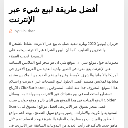
أفضل طريقة لبيع شيء عبر
الإنترنت
by
Publisher
6 حزيران (يونيو) 2020 ويلزم تنفيذ عمليات بيع عبر الانترنت نشاط للشحن
والتخزين والتغليف - كما أن البيع والشراء عبر الانترنت يعتمد على
التسويق لجذب العملاء
معلومات حول موقع شي ان. موقع شي ان هو متجر لبيع الملابس النسائية
عبر الإنترنت يقع مقره في الصين ولديه العديد من الفروع الأخرى في
أمريكا والألمانيا والشرق الأوسط وغيرها ويدقم العديد من الملابس ستبدو
مشابهة لملابس مصمم أفضل الحلول لبيع المنتجات عبر الانترنت و استلام
الارباح : ClickBank.com; هذا الموقع المعروف جدا عند اغلب المسوقين ,
تستطيع استخدامه في بيع منتجاتك عبر الانترنت بسهولة تامه , وسائل
الدفع المتاجه في هذا الموقع هي الباي بال و موقع جولدن سنت Golden
Scent..افضل متجر تسوق عبر الانترنت:. افضل مواقع التسوق فى
السعودية والكويت والامارات ، يتميز بموقع سهل التصفح ، ويعد اهم مواقع
العطور والميك اب ومستلزمات العناية بالبشرة فيوجد اقسام تضم “كل
ماهو جديد بالتأكيد قد رأيت العديد من التدوينات السابقة عبر الأنترنت فى