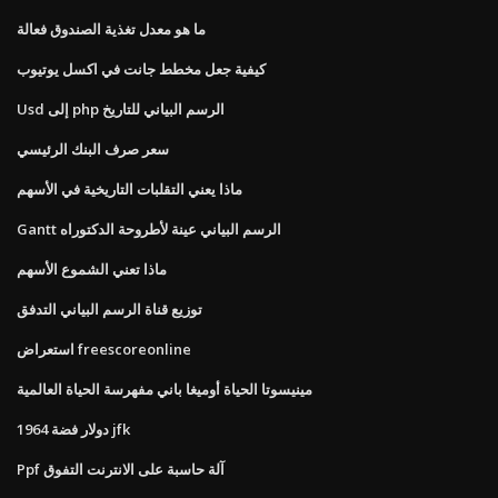
ما هو معدل تغذية الصندوق فعالة
كيفية جعل مخطط جانت في اكسل يوتيوب
Usd إلى php الرسم البياني للتاريخ
سعر صرف البنك الرئيسي
ماذا يعني التقلبات التاريخية في الأسهم
Gantt الرسم البياني عينة لأطروحة الدكتوراه
ماذا تعني الشموع الأسهم
توزيع قناة الرسم البياني التدفق
استعراض freescoreonline
مينيسوتا الحياة أوميغا باني مفهرسة الحياة العالمية
1964 دولار فضة jfk
Ppf آلة حاسبة على الانترنت التفوق