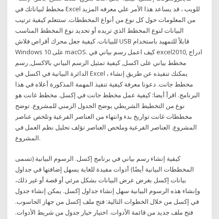
مخطط لبياناتك في Excel للويب ، قد يساعد هذا الأمر علي معرفه المزيد
من المعلومات حول كل نوع من أنواع المخططات. ستتعلم كيفية ترتيب
البيانات لنوع المخطط الذي تريده أو تحديد نوع المخطط المناسب
للبيانات. كيفية جعل محرك أقراص فلاش USB قابلاً للتمهيد باستخدام
Windows 10 على macOS. كيف اعمل رسم بياني في excel2010, ادراج
مخطط بياني على اكسل, كيفية تمثيل الرسم البياني بالاكسل, رسم
الدائرة البيانية في اكسل في Excel ، يمكنك تنفيذه عن طريق إنشاء
مخطط جانت. دعونا معرفة كيفية تنفيذ المهمة المذكورة أعلاه في هذا
البرنامج. اقرأ أيضا: كيفية عمل مخطط جانت في إكسل. مخطط غانت هو
نوع من التخطيط الشريطي يوضح الجدول الزمني للمشروع. توضح
مخططات غانت تواريخ بدء وانتهاء من العناصر الفرعية وتلخص عناصر
المشروع. العناصر الفرعية وملخص العناصر تؤلف تحليل نظم العمل في
المشروع.
كيفية إنشاء رسم بياني في برنامج إكسل. الرسوم البيانية (تسمى
المخططات البيانية أيضًا) أدوات مفيدة للغاية يسهل إضافتها في جداول
بيانات إكسل بغرض عرض البيانات بشكل مرئي أو قصة أو غير ذلك،
وإنشاء هذه الرسوم البيانية سهل إنشاء جداول إكسل. يمكن إنشاء جدول
في إكسل من خلال الخطوات التالية: فتح ملف إكسل من جهاز الحاسوب.
فتح ملف جديد من قائمة الأدوات. اختيار خيار جدول من شريط الأدوات.