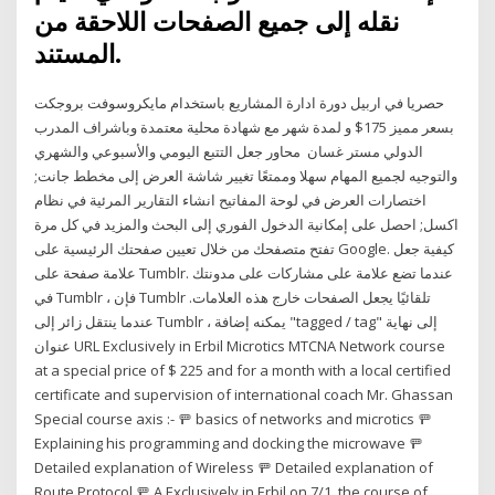
نقله إلى جميع الصفحات اللاحقة من
المستند.
حصريا في اربيل دورة ادارة المشاريع باستخدام مايكروسوفت بروجكت
بسعر مميز 175$ و لمدة شهر مع شهادة محلية معتمدة وباشراف المدرب
الدولي مستر غسان ️ محاور جعل التتبع اليومي والأسبوعي والشهري
والتوجيه لجميع المهام سهلا وممتعًا تغيير شاشة العرض إلى مخطط جانت;
اختصارات العرض في لوحة المفاتيح انشاء التقارير المرئية في نظام
اكسل; احصل على إمكانية الدخول الفوري إلى البحث والمزيد في كل مرة
تفتح متصفحك من خلال تعيين صفحتك الرئيسية على Google. كيفية جعل
علامة صفحة على Tumblr. عندما تضع علامة على مشاركات على مدونتك
في Tumblr ، فإن Tumblr تلقائيًا يجعل الصفحات خارج هذه العلامات.
عندما ينتقل زائر إلى Tumblr ، يمكنه إضافة "tagged / tag" إلى نهاية
عنوان URL Exclusively in Erbil Microtics MTCNA Network course
at a special price of $ 225 and for a month with a local certified
certificate and supervision of international coach Mr. Ghassan ️
Special course axis :- 🚥 basics of networks and microtics 🚥
Explaining his programming and docking the microwave 🚥
Detailed explanation of Wireless 🚥 Detailed explanation of
Route Protocol 🚥 A Exclusively in Erbil on 7/1, the course of