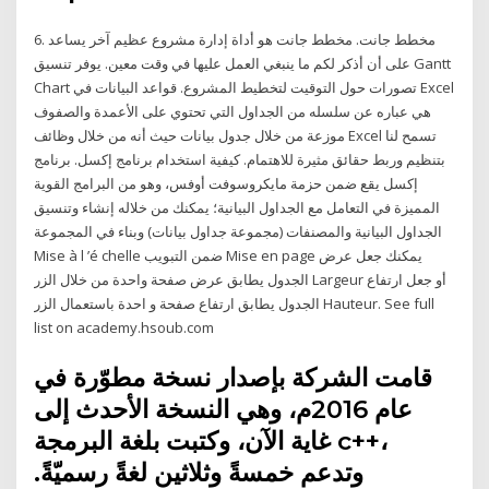
6. مخطط جانت. مخطط جانت هو أداة إدارة مشروع عظيم آخر يساعد
على أن أذكر لكم ما ينبغي العمل عليها في وقت معين. يوفر تنسيق Gantt
Chart تصورات حول التوقيت لتخطيط المشروع. قواعد البيانات في Excel
هي عباره عن سلسله من الجداول التي تحتوي على الأعمدة والصفوف
موزعة من خلال جدول بيانات حيث أنه من خلال وظائف Excel تسمح لنا
بتنظيم وربط حقائق مثيرة للاهتمام. كيفية استخدام برنامج إكسل. برنامج
إكسل يقع ضمن حزمة مايكروسوفت أوفس، وهو من البرامج القوية
المميزة في التعامل مع الجداول البيانية؛ يمكنك من خلاله إنشاء وتنسيق
الجداول البيانية والمصنفات (مجموعة جداول بيانات) وبناء في المجموعة
Mise à l ’é chelle ضمن التبويب Mise en page يمكنك جعل عرض
الجدول يطابق عرض صفحة واحدة من خلال الزر Largeur أو جعل ارتفاع
الجدول يطابق ارتفاع صفحة و احدة باستعمال الزر Hauteur. See full
list on academy.hsoub.com
قامت الشركة بإصدار نسخة مطوّرة في
عام 2016م، وهي النسخة الأحدث إلى
غاية الآن، وكتبت بلغة البرمجة c++،
وتدعم خمسةً وثلاثين لغةً رسميّةً.