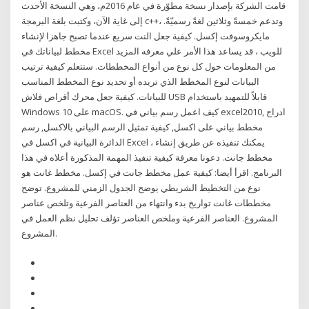
قامت الشركة بإصدار نسخة مطوّرة في عام 2016م، وهي النسخة الأحدث
إلى غاية الآن، وكتبت بلغة البرمجة c++، وتدعم خمسةً وثلاثين لغةً رسميّةً.
مايكروسوفت إكسل. كيفية جعل النت سريع عندما تصبح جاهزا لإنشاء
مخطط لبياناتك في Excel للويب ، قد يساعد هذا الأمر علي معرفه المزيد
من المعلومات حول كل نوع من أنواع المخططات. ستتعلم كيفية ترتيب
البيانات لنوع المخطط الذي تريده أو تحديد نوع المخطط المناسب
للبيانات. كيفية جعل محرك أقراص فلاش USB قابلاً للتمهيد باستخدام
Windows 10 على macOS. كيف اعمل رسم بياني في excel2010, ادراج
مخطط بياني على اكسل, كيفية تمثيل الرسم البياني بالاكسل, رسم
الدائرة البيانية في اكسل في Excel ، يمكنك تنفيذه عن طريق إنشاء
مخطط جانت. دعونا معرفة كيفية تنفيذ المهمة المذكورة أعلاه في هذا
البرنامج. اقرأ أيضا: كيفية عمل مخطط جانت في إكسل. مخطط غانت هو
نوع من التخطيط الشريطي يوضح الجدول الزمني للمشروع. توضح
مخططات غانت تواريخ بدء وانتهاء من العناصر الفرعية وتلخص عناصر
المشروع. العناصر الفرعية وملخص العناصر تؤلف تحليل نظم العمل في
المشروع.