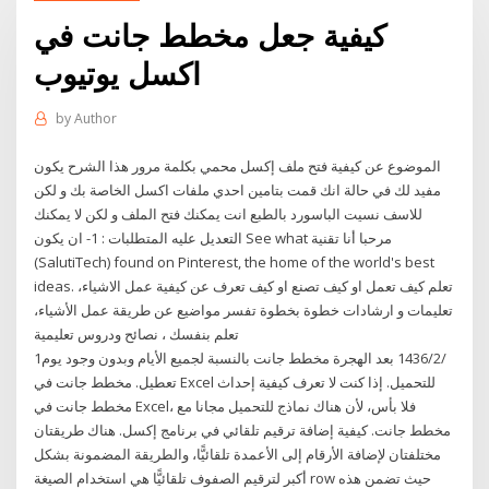
كيفية جعل مخطط جانت في
اكسل يوتيوب
by
Author
الموضوع عن كيفية فتح ملف إكسل محمي بكلمة مرور هذا الشرح يكون
مفيد لك في حالة انك قمت بتامين احدي ملفات اكسل الخاصة بك و لكن
للاسف نسيت الباسورد بالطبع انت يمكنك فتح الملف و لكن لا يمكنك
التعديل عليه المتطلبات : 1- ان يكون See what مرحبا أنا تقنية
(SalutiTech) found on Pinterest, the home of the world's best
ideas. تعلم كيف تعمل او كيف تصنع او كيف تعرف عن كيفية عمل الاشياء،
تعليمات و ارشادات خطوة بخطوة تفسر مواضيع عن طريقة عمل الأشياء،
تعلم بنفسك ، نصائح ودروس تعليمية
1‏‏/2‏‏/1436 بعد الهجرة مخطط جانت بالنسبة لجميع الأيام وبدون وجود يوم
تعطيل. مخطط جانت في Excel للتحميل. إذا كنت لا تعرف كيفية إحداث
مخطط جانت في Excel، فلا بأس، لأن هناك نماذج للتحميل مجانا مع
مخطط جانت. كيفية إضافة ترقيم تلقائي في برنامج إكسل. هناك طريقتان
مختلفتان لإضافة الأرقام إلى الأعمدة تلقائيًّا، والطريقة المضمونة بشكل
أكبر لترقيم الصفوف تلقائيًّا هي استخدام الصيغة row حيث تضمن هذه