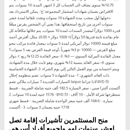
10.75% سنوى يضاف الى الحساب كل 3 اشهر. المدة: 10 سنوات. يتم
الاقتراض بضمان شهادات استثمار المجموعة 'ج'. يمكن الاسترداد بعد
دخولها أول سحب. مدة الشهادة 10 سنوات وتجدد تلقائيا لمدة عشر
سنوات أخرى من تاريخ استحقاقها. هذا يعني أن الشخص يقرض مبلغًا
قدره 1000 دولاراً لمصدر السندات لمدة 10 سنوات، يتم خلالها مكافأته كل
عام بفائدة ثابتة قدرها 50 دولاراً (= 1000 دولار × 0.05). مثال: أقترض أحمد
مبلغ قيمته 10000 دولار أمريكي لمدة 5 سنوات بمعدل فائدة مركب بنحو
3% شهرياً ،أوجد قيمة القرض بعد 5 سنوات؟ p: مبلغ القرض — 10000
دولار. r: معدل الفائدة المركبة السنوي — 3%. 3- سعر الفائدة 12.25% ربع
سنوي. 4- سعر العائد بنسبة 12% شهري، وهو ثابت خلال مدة الشهادة،
ويتم احتسابه من يوم العمل التالي إلي يوم الشراء. 3. الشهادة الخماسية
ذات العائد الشهري: 1- مدة الشهادة 5 سنوات. تضم منظومة إحلال
السيارات الجديدة 7 سيارات ملاكي تضم laquo لادا جرانتا BYD f3
أكسنت ألنترا صني - سعر السيارة 182.5 ألف جنيه شاملة الضريبة. - قسط
1576 جنيه لمدة 10 سنوات. 2 - BYD f3 - ستطرحها شركة الأمل. - 10 آلاف
سيارة. - 168.6 ألف جنيه سعر الواحدة شاملة الضريبة. - قسط شهري
1718 جنيه بضمان 3 سنوات. 3 - أكسنت
منح المستثمرين تأشيرات إقامة تصل
لعشر سنوات لهم ولجميع أفراد أسرهم.