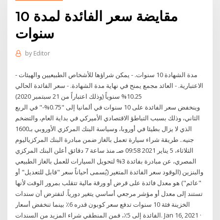
مقايضة سعر الفائدة لمدة 10
سنوات
by
Editor
- مدة الشهادة 10 سنوات. - يمكن شراؤها للأشخاص الطبيعيين والهيئات
الاعتبارية. - العائد مجمع يمنح في نهاية مدة الشهادة. - سعر الفائدة الحالي
10.25% سنوياً (وذلك اعتباراً من 21 سبتمبر 2020)
وينخفض سعر الفائدة على 10 سنوات في ألمانيا إلى "0.75%-" في الربع
الثاني، وذلك بسبب التباطؤ الاقتصادي الأميركي في بداية العام، والتضخم
الذي لا يزال بطيئا في أوروبا، وسياسة البنك المركزي الأوروبي بـ1600
جنيه.. طريقة شراء سيارة تعمل بالغاز ضمن مبادرة البنك المركزياليوم
الثلاثاء، 5 يناير 2021 09:58 صـ منذ ساعة 7 دقائق أعلن البنك المركزي
المصري، عن مبادرة بفائدة 3% لتحويل السيارات للعمل بالغاز الطبيعي
والبنزين (الوقود سعر الفائدة المتغير (يُسمى أحياناً سعر "قابل للتعديل" أو
"عائم") هو معدل فائدة على قرض أو ورقة مالية تتقلب بمرور الوقت لأنها
تستند إلى معدل أو مؤشر مرجعي أساسي يتغير دورياً. لنفترض أن سندات
الخزينة فئة 10 سنوات تدفع سعر كوبون قدره 6٪ بينما تنخفض أسعار
الفائدة إلى 5٪، فمن المنطقي شراء المزيد من السندات. Jan 16, 2021 ·