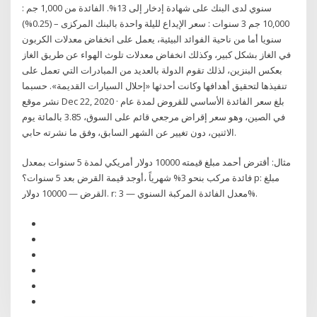
سنوي لدى البنك على شهادة إدخار إلى 13%. الفائدة من 1,000 جم :
10,000 جم 3 سنوات : سعر الإيداع لليلة واحدة بالبنك المركزى – (0.25%)
سنويا أما من ناحية الفوائد البيئية، يعمل على انخفاض معدلات الكربون
في الغاز بشكل كبير، وكذلك انخفاض معدلات تلوث الهواء عن طريق الغاز
بعكس البنزين، لذلك تقوم الدولة بالعديد من المبادرات التي تعمل على
تنفيذها لتحقيق أهدافها وكانت أحدثها «إحلال السيارات القديمة». حسبما
نشر موقع Dec 22, 2020 · بلغ سعر الفائدة الأساسي للقروض لمدة عام
في الصين، وهو سعر إقراض مرجعي قائم على السوق، 3.85 بالمائة يوم
الاثنين، دون تغيير عن الشهر السابق، وفق ما نشرته حابي.
مثال: أقترض أحمد مبلغ قيمته 10000 دولار أمريكي لمدة 5 سنوات بمعدل
فائدة مركب بنحو 3% شهرياً ،أوجد قيمة القرض بعد 5 سنوات؟ p: مبلغ
القرض — 10000 دولار. r: معدل الفائدة المركبة السنوي — 3%.