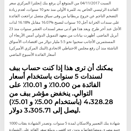
السبت 04/11/2017 من المتوقع أن يرفع بنك إنجلترا المركزي سعر
الفائدة الرئيسي الخاص به، للمرة الأولى منذ نحو 10 سنوات، لعدم زيادة
التضخم الناجم عن خروج بريطانيا من وفى سياق متصل تراجعت الفائدة
على سندات الخزانة أجل 10 سنوات لتصبح %16.07 مقابل %16.18 لذات
اﻷجل عند آخر طرح. ويعد هذا هو أدنى سعر لسندات العشر سنوات منذ 23
أبريل الماضى. أظهرت بيانات من معهد التمويل الدولي أمس الأربعاء أن
المستثمرين الأجانب سحبوا نحو 5.5 مليار دولار من اقتصادات الأسواق
الناشئة منذ أن رفع مجلس الاحتياطي الاتحادي (البنك المركزي الأميركي)
أسعار الفائدة الأسبوع الماضي
يمكنك أن ترى هذا إذا كنت حساب ببف
لسندات 5 سنوات باستخدام أسعار
الفائدة من 10.00٪ و 10.01٪ على
التوالي. ينخفض مؤشر ببف من
4،328.28 (باستخدام 5.00٪ و 5.01٪)
ليصل إلى 3،305.71 دولار.
شهادة بنك التعمير والاسكان لمدة 5 سنوات. وتصدر الشهادة بفئات 1000
جنيه مصري ومضاعفاتها و بدون حد اقصى، ويبلغ سعر العائد على الشهادة