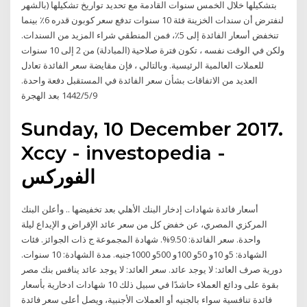
بتشكيلها خلال الخمس سنوات القادمة مع تحديد تواريخ تشكيلها (بالشهر
لنفترض أن سندات الخزينة فئة 10 سنوات تدفع سعر كوبون قدره 6٪ بينما
تنخفض أسعار الفائدة إلى 5٪، فمن المنطقي شراء المزيد من السندات.
ولكن في الوقت نفسه ، تكون فترة صلاحية (المبادلة) من 2 إلى 10 سنوات
للعملات العالمية الرئيسية. وبالتالي ، فإن مقايضة سعر الفائدة تعادل
العديد من الاتفاقات بشأن سعر الفائدة في المستقبل دفعة واحدة.
9‏‏/5‏‏/1442 بعد الهجرة
Sunday, 10 December 2017.
Xccy - investopedia -
الفوركس
أسعار فائدة شهادات إدخار البنك الأهلي بعد تخفيضها .. وأعلن البنك
المركزي المصري، عن خفض كل من سعر عائد الإقراض و الإيداع ليلة
واحدة. سعر الفائدة: 9.50%. شهادة المجموعة ج ذات الجوائز. فئات
الشهادة: 5و 10و 50و 100و 500و 1000جنيه. مدة الشهادة: 10 سنوات.
دورية صرف العائد: لا يوجد عائد. سعر العائد: لا يوجد عائد ينافس بنك مصر
بقوة على ودائع العملاء حاشدًا في سبيل ذلك 10 شهادات ادخارية بأسعار
فائدة تنافسية سواء بالجنيه أو العملات الأجنبية، ويصل أعلى سعر فائدة