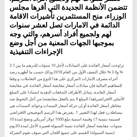
تتضمن الأنظمة الجديدة التي أقرها مجلس
الوزراء، منح المستثمرين تأشيرات الاقامة
الدائمة في الامارات تصل لعشر سنوات
لهم ولجميع أفراد أسرهم، والتي وجه
بموجبها الجهات المعنية من أجل وضع
الإجراءات التنفيذية
تراوحت أسعار الفائدة على المبادلات لأجل 10 سنوات للدرهم ما بين 3.7
% و3.9 % خلال النصف الأول من العام 2018 وذلك حسب ما أظهره رصد
أجراه مصرف الامارات المركزي على هذا النوع من التعاملات. و وفقا
للمفاهيم المالية فإن مبادلات أسعار مقايضة أسعار الفائدة. في مقايضة
أسعار الفائدة، يتبادل الأطراف التدفقات النقدية استنادا على المبلغ
الأصلي الافتراضي(هذا المبلغ لا يتم بالفعل مقايضته) من أجل التحوط ضد
مخاطر أسعار الفائدة أو إن حركة أسعار السندات وعوائد السندات هي
ببساطة رد فعل لهذا التغيير. 1. يفترض هذا الرسم التوضيحي الافتراضي
قسيمة بنسبة 7٪ وقيمة اسمية تبلغ 1000 دولار أمريكي ونضج لمدة 10
سنوات. مقايضة أسعار الفائدة نسبة السيولة قصيرة الأجل لمدة 30يوم
(نسبة السيولة) القسم على جميع اللجان التي سوف تقوم الشركة