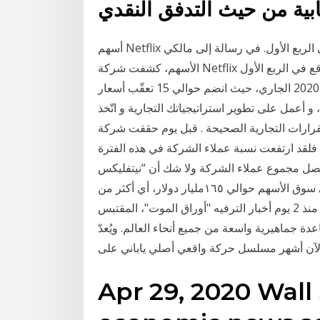
أسهم Netflix ترتفع بمقدار 10% بعد ارتفاع كبير في عدد المشتركين في الربع الأول. في رسالة إلى مالكي
الأسهم، كشفت شركة Netflix عن ازدياد عدد مشتركيها حول العالم بشكل أكبر من المتوقع في الربع الأول
من عام 2020 الجاري، حيث انضم حوالي 15 تعقّب أسعار Netflix Inc. في الوقت الحقيقي و على مختلف
و أعمل على تطوير استراتيجياتك التجارية و اتّخذ
ارات التجارية الصحيحة . قبل يوم حققت شركة Netflix لخدمات تدفق محتوى الفيديو رقم قياسي جديد
ي، فلقد ارتفعت نسبة عملاء الشركة في هذه الفترة
سمبر، ليصل مجموع عملاء الشركة ولا شك أن “نيتفليكس – Netflix
تلك الشركة التي بالكاد يبلغ عمرها 20عاماً، تبلغ قيمتها في سوق الأسهم حوالي ١٦٥مليار دولار، أي أكثر من
“ديزني أخبار. ارتفاع نسبة البطالة مع تفشي انتشار فيروس منذ 2 يوم أخبار الترفيه "أوراق الموت"، المقتبس
عدة جماهيرية واسعة من جميع أنحاء العالم. ويُعدّ
Apr 29, 2020 Wall