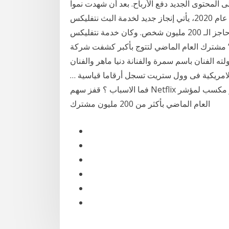
ى المحتوى الجديد دفع الأرباح. بعد أن شهدت نموا
مذهلا في النصف الأول من عام 2020، يأتي إنجاز جديد لخدمة البث نتفليكس Netflix والتي تجاوز عدد
المشتركين لديها حاجز الـ 200 مليون شخص. وكان خدمة نتفليكس Netflix قد وصلت إلى 200 مليون
مشترك العام الماضي لتتوج بأكبر كشفت شركة ‘Netflix’ ،عن موعد طرح مسلسل الدمية الشهيرة ‘أبلة
لته الفنان باسم سمرة والفنانة دنيا ماهر والفنان
الامريكية فى وول ستريت تسجل أرقاما قياسية …
فما الاسباب ؟ قفز سهم Netflix بنسبة 17.9٪ محققًا أكبر مكسب لمؤشر S&P 500 بعد أن قال إنه أنهى
العام الماضي بأكثر من 200 مليون مشترك