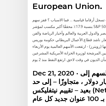
European Union.
ل أرقاما قياسية … فما الاسباب ؟ قفز سهم Netflix
بنسبة 17.9٪ محققًا أكبر مكسب لمؤشر S&P 500 بعد أن قال إنه أنهى العام الماضي بأكثر من 200 مليون
ر والدول العربية والعالم وأخبار الرياضة والفن
ر. ناشد قطاع الأعمال البريطاني حكومة بوريس
(رويترز) - ارتفعت الأسهم العالمية يوم الأربعاء
ن المرشحة لوزيرة الخزانة الأمريكية المشرعين
 الديون في وقت لاحق. ارتفع النفط منذ 2 يوم
Dec 21, 2020 · ساعدت هذه الثقة على تعزيز السهم إلى
السوقية البالغة 313 مليار دولار ، متجاوزًا – إلى حد
بعيد – تقييم نيتفليكس (Netflix) البالغ 236 مليون دولار.