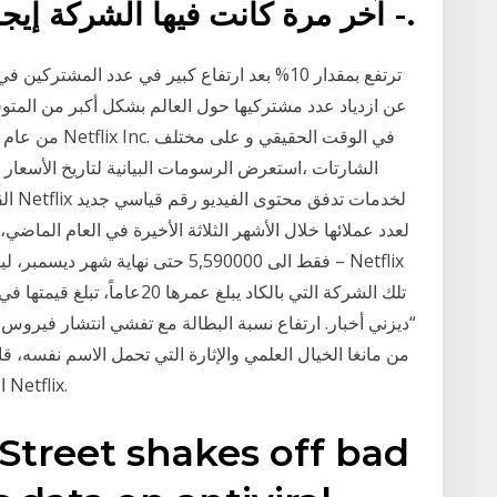
- آخر مرة كانت فيها الشركة إيجابية من حيث التدفق النقدي.
الشارتات ،استعرض الرسومات البيانية لتاريخ الأسعار ، 
القر
لعدد عملائها خلال الأشهر الثلاثة الأخيرة في العام الماض
فقط الى 5,590000 حتى نهاية شهر دي
من مانغا الخيال العلمي والإثارة التي تحمل الاسم نفسه، قا
الآن أشهر مسلسل حركة واقعي أصلي ياباني على Netflix.
 Street shakes off bad