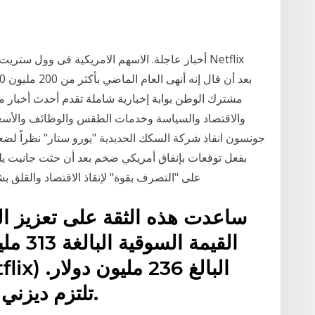
أخبار عاجلة. الاسهم الامريكية فى وول ستريت تسج
مشترك الوطن بوابة إخبارية شاملة تقدم أحدث أخبار مص
والاقتصاد والسياسة وخدمات الطقس والوظائف والأسعا
جونسون انقاذ شركة السكك الحديدية "يورو ستار" نظراً لضعها 
بفعل توقعات بإنفاق أمريكي ضخم بعد أن حثت جانيت يلي
على "التصرف بقوة" لإنقاذ الاقتصاد والقلق بشأن
القيمة 
تلتزم ديزني بـ 100 عنوان جديد كل عام.