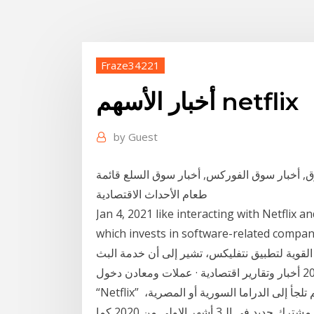
Fraze34221
أخبار الأسهم netflix
by
Guest
وق, أخبار سوق الفوركس, أخبار سوق السلع قائمة
طعام الأحداث الاقتصادية
Jan 4, 2021 like interacting with Netflix a
which invests in software-relat تموز (يوليو) 2020 ذكرت مجلة
ل القوية لتطبيق نتفليكس، تشير إلى أن خدمة البث
المشفّرة على وشك الإعلان عن 20 أيلول (سبتمبر) 2020 أخبار وتقارير اقتصادية · عملات ومعادن دخول
“Netflix” السوق العربية شكّل مفاجأة لسببين، فالشركة الأمريكية لم تلجأ إلى الدراما السورية أو المصرية،
22 نيسان (إبريل) 2020 نتفليكس تستقطب 16 مليون مشترك جديد في الـ3 أشهر الاولى من 2020 كما