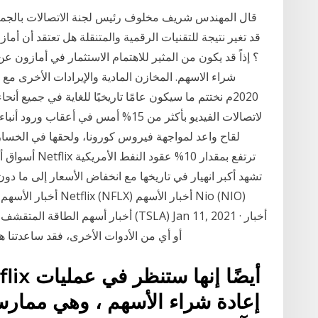
قال المهندس شريف مخلوف رئيس لجنة الاتصالات بالجمعي
شراء الاسهم. المخازن المادية والإيرادات الأخرى مع ل
2020م نختتم ما سيكون عامًا تاريخيًا للغاية في جميع أ
لقاح واعد لمواجهة فيروس كورونا، ولحقها في الخسا
أسواق أخرى. اخ
تشهد أكبر انهيار في تاريخها مع انخفاض الأسعار إلى ما دو
عربية الأسهم; تكنولوجيا أو (نتفليكس Netflix) أو أي من الأدوات الأخرى، فقد ساعدتن