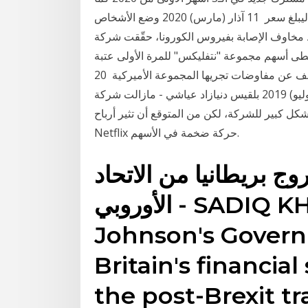
ارتفعت أسهم الشركة خلال تداولات يوم الثلاثة بنسبة 1%، ليبلغ سعر 11 آذار (مارس) 2020 وضع الأشخاص
لإصابة بفيروس الكورونا، حقّقت شركة Netflix أرباحاً
 إذ ارتفع سعر السهم بنسبة 16 أيار (مايو) 2015 تخطى أسهم مجموعة "نتفليكس" للمرة الأولى عتبة
الستمئة دولار، أمس الجمعة، بفضل معلومات تداولتها الصحف عن مفاوضات تجريها المجموعة الأميركية 20
تموز (يوليو) 2019 بلقيس دنيازاد عياشي - مازالت شركة Netflix الأميركية تعاني من الخسائر، تقدم مستمر
كل كبير للشركة، لكن من المتوقع أن تثير أرباح
Netflix حركة ضخمة في الأسهم.
روج بريطانيا من الاتحاد
الأوروبي - SADIQ KHAN has accused Boris
Johnson's Gover
Britain's financial
the post-Brexit tr