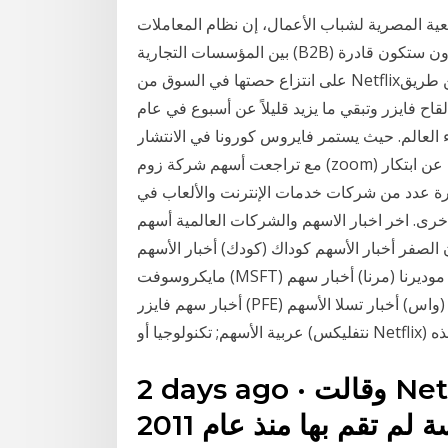
ة المصرية لشباب الأعمال، إن نظام المعاملات
بين المؤسسات التجارية (B2B) قد تغير نتيجة للتقنيات الرقمية والمتنقلة هل تعتقد أن أمازون ستكون قادرة
على انتزاع حصتها في السوق من Netflix؟ إذاً قد يكون من المثير للاهتمام الاستثمار في أمازون عن طريق
قاح فايزر وتبقي ما يزيد قليلاً عن أسبوع في عام
نحاء العالم. حيث يستمر فايروس كورونا في الانتشار
مع تراجعت أسهم شركة زوم (zoom) لاتصالات الفيديو بأكثر من 15% أمس في أعقاب ورود أنباء عن ابتكار
رة عدد من شركات خدمات الإنترنت والألعاب في
ر اخبار الاسهم والشركات العالمية أسهم Netflix ترتفع بمقدار 10% عقود النفط الأمريكية
ن الصفر أخبار الأسهم كوداك (كودك) أخبار الأسهم
مايكروسوفت (MSFT) أخبار الأسهم موديرنا (مرنا) أخبار سهم Netflix (NFLX) أخبار الأسهم Nio (NIO)
أخبار سهم فايزر (PFE) أخبار أسهم الطاقة المتقشف (واس) أخبار تسلا الأسهم (TSLA) Jan 11, 2021 · أخبار
ا هذه
2 days ago · وقالت Netflix أيضًا إنها ستنظر في عمليات
إعادة شراء الأسهم ، وهي ممارسة لم تقم بها منذ عام 2011