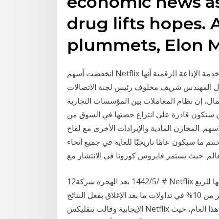
economic news as 
drug lifts hopes. A
plummets, Elon Mu
انخفضت أسهم Netflix في بورصة نيويورك للأوراق المالية يوم الاثنين حيث كشفت خدمة الإذاعة الرقمية أنها
قال المهندس شريف مخلوف رئيس لجنة الاتصالات
م المعاملات بين المؤسسات التجارية (B2B) قد تغير نتيجة للتقنيات
قادرة على انتزاع حصتها في السوق من Netflix؟ إذاً قد يكون
هم. المخازن المادية والإيرادات الأخرى مع لقاح
تبقي ما يزيد قليلاً عن أسبوع في عام 2020م نختتم ما سيكون عامًا تاريخيًا للغاية في جميع أنحاء
عالم. حيث يستمر فايروس كورونا في الانتشار مع
12‏‏/5‏‏/1442 بعد الهجرة شركة # Netflix تقول إنها ستنظر في عمليات إعادة شراء الأسهم ونتائجها للربع
الرابع تأتي أفضل من التوقعات - أسهم الشركة ترتفع بأكثر من 10% في تداولات ما بعد الإغلاق بفعل النتائج
الإيجابية وقالت نتفليكس Netflix أيضاً إنها قد تفكر في إعادة شراء الاسهم، نظراً للقوة أداء هذا العام، حيث