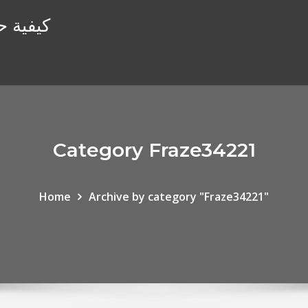
كيفية ح
Category Fraze34221
Home
Archive by category "Fraze34221"