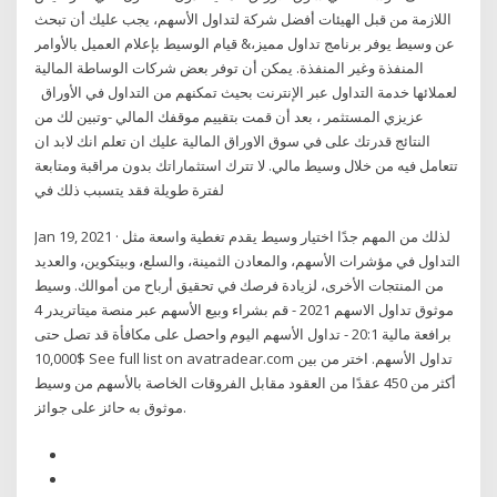
اللازمة من قبل الهيئات أفضل شركة لتداول الأسهم، يجب عليك أن تبحث
عن وسيط يوفر برنامج تداول مميز،& قيام الوسيط بإعلام العميل بالأوامر
المنفذة وغير المنفذة. يمكن أن توفر بعض شركات الوساطة المالية
لعملائها خدمة التداول عبر الإنترنت بحيث تمكنهم من التداول في الأوراق
عزيزي المستثمر ، بعد أن قمت بتقييم موقفك المالي -وتبين لك من
النتائج قدرتك على في سوق الاوراق المالية عليك ان تعلم انك لابد ان
تتعامل فيه من خلال وسيط مالي. لا تترك استثماراتك بدون مراقبة ومتابعة
لفترة طويلة فقد يتسبب ذلك في
Jan 19, 2021 · لذلك من المهم جدًا اختيار وسيط يقدم تغطية واسعة مثل
التداول في مؤشرات الأسهم، والمعادن الثمينة، والسلع، وبيتكوين، والعديد
من المنتجات الأخرى، لزيادة فرصك في تحقيق أرباح من أموالك. وسيط
موثوق تداول الاسهم 2021 - قم بشراء وبيع الأسهم عبر منصة ميتاتريدر 4
برافعة مالية 20:1 - تداول الأسهم اليوم واحصل على مكافأة قد تصل حتى
10,000$ See full list on avatradear.com تداول الأسهم. اختر من بين
أكثر من 450 عقدًا من العقود مقابل الفروقات الخاصة بالأسهم من وسيط
موثوق به حائز على جوائز.