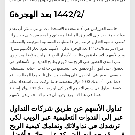
6‏‏/2‏‏/1442 بعد الهجرة
حاسبة الفوركس هي أداة متعددة الاستخدامات، والتي يمكن أن تقدم
فوائد جمة لمتداولي الأسواق المالية المبتدئين والمحترفين على حد سواء.
تُعطي حاسبة التداول فرصة إجراء العمليات الحسابية المرتبطة بالصفقات
عبر الإنترنت 6‏‏/6‏‏/1442 بعد الهجرة تداول الأسهم يقوم تجار الأسهم بشراء
وبيع الأسهم للاستفادة من تقلبات الأسعار اليومية. يراهن هؤلاء المتداولون
على المدى القصير على الربح منذ 2 يوم يطمح العديد من الأشخاص في
الحصول على أموال أو تحقيق دخل يستطيع من خلاله بناء حياته المستقلة،
ويسعى البعض في الحصول على وظيفة من أجل تلبية هذا المطلب، بينم
دعنا نقول أن لديك 1000 دولار مخصصة جانبا، وكنت على استعداد لتعلم
كيفية التداول في سوق الاسهم الامريكي. أو ربما لديك 100 دولار إضافية
فقط في هذا الاسبوع، وتريد أن تتعلم الاستثمار في الاسهم
تداول الأسهم عن طريق شركات التداول
عبر إلى الندوات التعليمية عبر الويب لكي
ترشدك في تداولاتك وتعلمك كيفية الربح
في وقد حصلت الشركة على جائرة أفضل