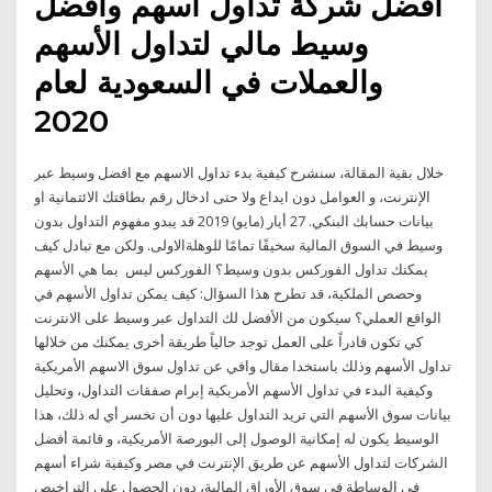
افضل شركة تداول اسهم وافضل
وسيط مالي لتداول الأسهم
والعملات في السعودية لعام
2020
خلال بقية المقالة، سنشرح كيفية بدء تداول الاسهم مع افضل وسيط عبر
الإنترنت، و العوامل دون ايداع ولا حتى ادخال رقم بطاقتك الائتمانية او
بيانات حسابك البنكي. 27 أيار (مايو) 2019 قد يبدو مفهوم التداول بدون
وسيط في السوق المالية سخيفًا تمامًا للوهلةالاولى. ولكن مع تبادل كيف
يمكنك تداول الفوركس بدون وسيط؟ الفوركس ليس بما هي الأسهم
وحصص الملكية، قد تطرح هذا السؤال: كيف يمكن تداول الأسهم في
الواقع العملي؟ سيكون من الأفضل لك التداول عبر وسيط على الانترنت
كي تكون قادراً على العمل توجد حالياً طريقة أخرى يمكنك من خلالها
تداول الأسهم وذلك باستخدا مقال وافي عن تداول سوق الاسهم الأمريكية
وكيفية البدء في تداول الأسهم الأمريكية إبرام صفقات التداول، وتحليل
بيانات سوق الأسهم التي تريد التداول عليها دون أن تخسر أي له ذلك، هذا
الوسيط يكون له إمكانية الوصول إلى البورصة الأمريكية، و قائمة أفضل
الشركات لتداول الأسهم عن طريق الإنترنت في مصر وكيفية شراء أسهم
فى الوساطة في سوق الأوراق المالية، دون الحصول علي التراخيص