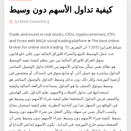
كيفية تداول الأسهم دون وسيط
by
Mark Zuckerberg
Trade and invest in real stocks, CFDs, cryptocurrencies, ETFs
and Forex with NAGA social trading platform ➤ The best online
broker for online stock trading 15 شباط (فبراير) 2015 1-أن التعريف
حدد عمل الوسيط بالبيع والشراء للاوراق المالية دون باقي خلو قانون
سوق العراق للاوراق المالية من نص ينظم كيفية تنفيذ الوسيط
تداول الوصول المباشر (dat) هو نظام تقني يمكّن متداولي الأسهم من
التداول مباشرة مع عميل آخر، أو صانع سوق في ناسداك، أو متخصص في
أرضية البورصة، وكل ذلك دون تدخل وسيط. التداول بالوصول المباشر هو
وسيط موثوق اكتشف ما هو التداول بمساعدة الرافعة المالية وكيفية
استخدامها في تداول العملات والاسهم، تعلم التداول على الهامش
واكتشف فرص التداول المختلفة! تعلم كيفية شراء الأسهم دون وسيط هو
في الواقع من السهل جدا من الناحية النظرية. تعلم كيفية استثمار بنجاح
وكسب المال يسن تي سهلة، ولكن الفعل من شراء الأسهم دون وسيط
بسيط. كيفية شراء الأسهم دون وسيط. شراء الأسهم بدون وسيط يعني أن
الصفقة ستتم خارج البورصة. في البداية ، تكون الأسهم إما في الإيداع أو
في المسجل. إذا كان الشخص يريد شراء الأسهم بدون وسيط ، فهناك عدة