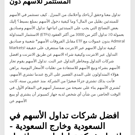
المستثمر للأسهم دون
تداول معنا وحقق أرباحك وأحلامك من المنزل . كيف تستثمر في الأسهم
للمبتدئين بقليل من المال؟ وما كيفية دخول الأسهم بمبلغ بسيط؟ إليك
بعض النصائح التي يجب على المبتدئين اتباعها: تداول الأسهم وصناديق
الاستثمار المتداولة (ETFs) بعمولة 0٪ تداول أكثر من 3000 من أكثر العقود
مقابل الفروقات الأسهم* شعبية و صناديق ETF بدون عمولات مع Admiral
Markets! كيفية تداول الاسهم عبر الانترنت هنا ستتعرف على حقيقة
التداول عبر الانترنت وكيفية شراء الاسهم عن طريق الانترنت و افضل
شركات التداول ومخاطر التداول عبر النت. تداول الأسهم يقوم تجار
الأسهم بشراء وبيع الأسهم للاستفادة من تقلبات الأسعار اليومية. يراهن
هؤلاء المتداولون على المدى القصير على الربح عندما تشتري الأسهم،
فأنت بذلك تشتري جزءًا صغيرًا من الشركة. منذ عشرين سنة، كانت
تُشتري الأسهم بناء على نصيحة من سمسار أسهم في المقام الأول. في
الوقت الحاضر، من شأن أي شخص لديه جهاز كمبيوتر أن يشتري أو يبيع
الأسهم عن
افضل شركات تداول الأسهم في
السعودية وخارج السعودية -