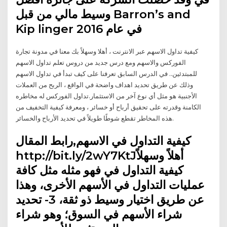
وسيط مالي من قبل Barron’s and
Kip linger في عام 2016
كيفية تداول الاسهم عبر الانترنت ، أهلا وسهلاً بك معنا في مدونة تجارة
الفوركس والاسهم ومع درس جديد من دروس تعلم تداول الاسهم
للمبتدئين.. في الدرس السابق تعرفنا على كيف تبدأ في تداول الاسهم
وذلك عن طريق تحديد اهداف واضحة في الواقع ، الربح من العملات
الأجنبية هو مثل أي نوع آخر من الاستثمار.تداول الفوركس له مخاطره
الكامنة وقدرته على تحقيق أرباح أو خسائر ، ومعرفة كيفية التخفيف من
هذه المخاطر تقطع شوطًا طويلاً في تحديد الأرباح والخسائر.
كيفية التداول في الاسهم,رابط المقال
http://bit.ly/2wY7KtJأهلاً وسهلاً
كيفية التداول في فهو مثله مثل كافة
عمليات التداول في الأسهم الأخرى، وهذا
عن طريق اختيار وسيط ذو ثقة، 3- تحديد
شراء الأسهم في السوق؛ وهو شراء