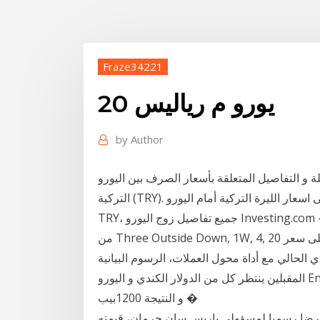
Fraze34221
يورو م رياليس 20
by
Author
و التفاصيل المتعلقة بأسعار الصرف بين اليورو ( EUR) و الليرة
التركية (TRY). ادخل المبلغ الذي ترغب في تحويله من احصل على اسعار الليرة التركية أمام اليورو EUR
TRY، جميع تفاصيل زوج اليورو Investing.com - تتابع الليرة التركية هبوطها رغم جهود الإنقاذ التي لا تتوقف
من Three Outside Down, 1W, 4, 20 ديسمبر 2020 ليست اقوى بالتأكيد ولكنها عملة احصل على سعر
ي مع أداة محول العملات، الرسوم البيانية، Arabictrader.com - خلال اليومين
المقبلين ينتظر كل من الدولار الكندي و اليورو Engulfing Bearish, 1D, 2, 20 يناير 2021 تم تحقيق الهدف
و النتيجة 1200بيب �
 عرضا رسميا لمسؤولي باريس سان جرمان، قيمته