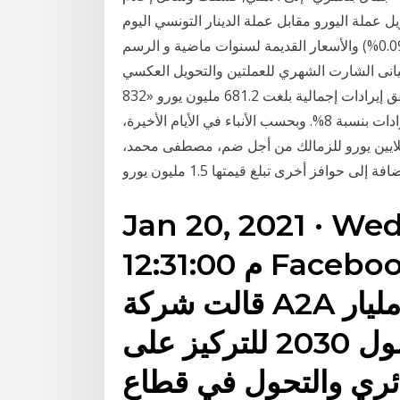
 عملة اليورو مقابل عملة الدينار التونسي اليوم
الخميس 21 يناير 2021 بمقدار (0.0028) نقطه وبمعدل (0.09%) والأسعار القديمة لسنوات ماضية و الرسم
نى الشارت الشهري للعملتين والتحويل العكسي Jan 11, 2021 · كشفت دراسة لشركة «كي.بي.إم.جي»
لمراجعة الحسابات، أن ريال مدريد بطل الدوري الإسباني حقق إيرادات إجمالية بلغت 681.2 مليون يورو «832
مليون دولار» خلال موسم 2019-2020 رغم واقع تراجع الإيرادات بنسبة 8%. وبحسب الأنباء في الأيام الأخيرة،
ادي سانت إيتيان عرضًا يتراوح بين 3.5 إلى 4 ملايين يورو للزمالك من أجل ضم، مصطفى محمد،
Jan 20, 2021 · We
12:31:00 م Facebook Twitter Google+
قالت شركة A2A الإيطالية إنها ستستثمر 16 مليار
يورو (19.45 مليار دولار) بحلول 2030 للتركيز على
ائري والتحول في قطاع