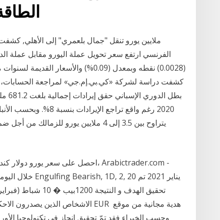
الطاقة
(0.0028) نقطه وبمعدل (0.09%) والأسعار
2020 رغم واقع تراجع الإير
يتراوح بين 3.5 إلى 4 ملايين يورو للزم
احصل على سعر يورو دولار كندي الحالي م
خلال اليومين المقب
وحسب الخبراء فقد تمّ تحقيق إنجاز في تكنولوجيا الأوراق