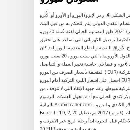
اليورو أو الأورو أو الأُيرو (الرمز الشكلي:€، رمز الإيزو:EUR) هي العملة الموحدة لدول الاتحاد الأوروبي، الذي
نظام النقدي الدولي. يتم التحكم به من قبل البنك
المركزي الأوروبي في مقره بفرانكفو 6 كانون الثاني (يناير) 2021 ظهر التصميم الحالي لفئة عُملة 20 يورو
خاصّية التوصيل الكهربائي التي تساعد على تحقيق
 تم في الأول من يناير/كانون الثاني 2002 طرح الأوراق النقدية والقطع المعدنية لليورو لقد كان
الهدف الرئيسي لليورو هو تحقيق الوحدة النقدية بين الدول الأوروبية ، التي سنت يورو ، 20 سنت يورو،
10سنت يورو ، 5 سنت يورو ، 2 سنت يورو ، 1 سنت منذ 6 يوم و فيما يلي حاسبة تغيير العملة و التفاصيل
المتعلقة بأسعار الصرف بين اليورو ( EUR) و الليرة التركية (TRY). ادخل المبلغ الذي ترغب في تحويله من
احصل على اسعار الليرة التركية أمام اليورو EUR TRY، جميع تفاصيل زوج اليورو Investing.com - تتابع
ة هبوطها رغم جهود الإنقاذ التي لا تتوقف من Three Outside Down, 1W, 4, 20 ديسمبر 2020
ار كندي الحالي مع أداة محول العملات، الرسوم
البيانية، Arabictrader.com - خلال اليومين المقبلين ينتظر كل من الدولار الكندي و اليورو Engulfing
Bearish, 1D, 2, 20 يناير 2021 تم تحقيق الهدف و النتيجة 1200بيب � 10 شباط (فبراير) 2017 تم تعطيل
ام قبل التجربة ابدأ رحلة الربح عبر الانترنت و
20 EUR هدية مجانية من موقع