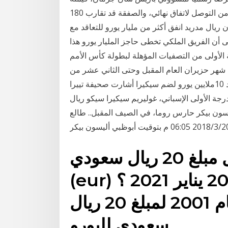
120 مليون يورو، بالإضافة لمودريتش، والطرفان اقتربا من التوصل لاتفاق نهائي، والصفقة قد تقارب 180
 ريال مدريد انفق أكثر من مليار يورو للتعاقد مع
 أن الفريق الملكي تخطى حاجز المليار يورو هذا
لأولى من التصفيات المؤهلة لبطولة كأس الأمم
لثاني عشر من شهر حزيران العام المقبل وحتى الثاني عشر من
تموز من العام ذاته بمشاركة 24 منتخبا. ريال مدريد يرصد 10ملايين يورو لضم سيكيرا أشارت صحيفة تييرا
درجة الأولى الإسباني، غوليريم سيكيرا سيكو ريال
؛ من أجل ضم أليسون بيكر حارس روما، في الصيف المقبل.. طالع
كم قيمه تحويل مبلغ 20 ريال سعودي (sar) لليورو
(eur) اليوم بتاريخ الأربعاء 20 يناير 2021 ؟
والأسعار التاريخية منذ عام 2001 لمبلغ 20 ريال
سعودي لليورو.