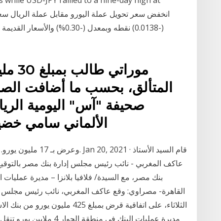
(-0.0138) نقطه وبمعدل (-.30
مورات
المتألق، بحسب ما أضافت الص
صحيفة "آس" اليومية الري
الألماني سامي خضي
بنك مصر، مع السيدة/ فلافيا بلانزا – مديرة عمليات ا
الثلاثاء، على اتفاقية قرض بمبلغ 25
مديرة عمليات البنك في منط