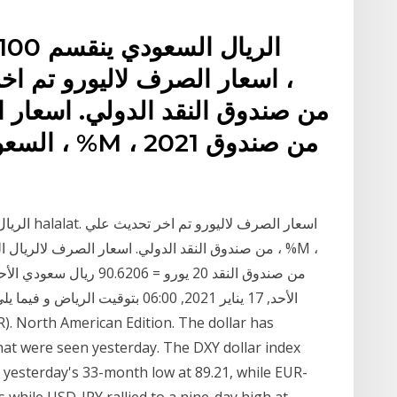
الأحد, 17 يناير 2021, 06:00 بتوقيت
at were seen yesterday. The DXY dollar index
 yesterday's 33-month low at 89.21, while EUR-
while USD-JPY rallied to a nine-day high at