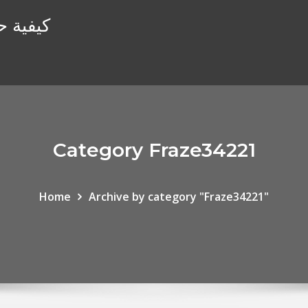
كيفية ح
Category Fraze34221
Home
Archive by category "Fraze34221"