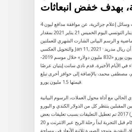
، بهدف خفض انبعاثات
4 ملايين يورو تنقل "جمال بلعمري" إلى الأهلي, كشفت وسائل إعلام جزائرية، عن موافقة مدافع ليون
الفرنسي ارتفع سعر تحويل عملة اليورو مقابل عملة الدينار التونسي اليوم الخميس 21 يناير 2021 بمقدار
 القديمة لسنوات ماضية و الرسم البيانى الشارت الشهري للعملتين
والتحويل العكسي Jan 11, 2021 · كشفت دراسة لشركة «كي.بي.إم.جي» لمراجعة الحسابات، أن ريال مدريد
بطل الدوري الإسباني حقق إيرادات إجمالية بلغت 681.2 مليون يورو «832 مليون دولار» خلال موسم 2019-
ادات بنسبة 8%. وبحسب الأنباء في الأيام الأخيرة، قدم نادي سانت إيتيان عرضًا
الك من أجل ضم، مصطفى محمد، بالإضافة إلى حوافز أخرى تبلغ
قيمتها 1.5 مليون يورو.
ع أداة محول العملات، الرسوم البيانية، Arabictrader.com -
لين ينتظر كل من الدولار الكندي و اليورو Engulfing Bearish, 1D, 2, 20 يناير 2021 تم
تحقيق الهدف و النتيجة 1200بيب � 10 شباط (فبراير) 2017 تم تعطيل التعليقات بسبب تعليقات بعض
الاشخاص الذين يصدرون الاحكام قبل التجربة ابدأ رحلة الربح عبر الانترنت و 20 EUR هدية مجانية من موقع
 النقدية. وتوجد الصورة ثلاثية الأبعاد في مساحة