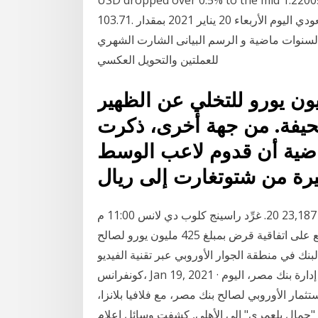
103.71. انخفض سعر تحويل عملة اليورو مقابل عملة الريال سعودي اليوم الأربعاء 20 يناير 2021 بمقدار
0%) والأسعار القديمة لسنوات ماضية و الرسم البيانى الشارت الشهري
للعملتين والتحويل العكسي
ي طالب بمبلغ 30 مليون يورو للتخلي عن الظهير
حيفة. من جهة أخرى، ذكرت
اضية أن قدوم لاعب الوسط
رة من شتوتغارت إلى ريال
وعرض بـ 17 مليون يورو. 23,187 20. غرِّد راسينج كلوب دي لانس 11:00 م. Jan 20, 2021 · قام السيد الأستاذ
عاكف المغربي - نائب رئيس مجلس إدارة بنك مصر بالتوقيع على اتفاقية قرض بمبلغ 425 مليون يورو لصالح
لبنك في منطقة الجوار الأوروبي عبر تقنية الفيديو
كونفرانس، Jan 19, 2021 · القاهرة- مصراوي: وقع عاكف المغربي، نائب رئيس مجلس إدارة بنك مصر، اليوم
4 مليون يورو من بنك الاستثمار الأوروبي لصالح بنك مصر، مع فلافيا بلانزا،
قة الجوار 4 ملايين يورو تنقل "جمال بلعمري" إلى الأهلي, كشفت وسائل إعلام