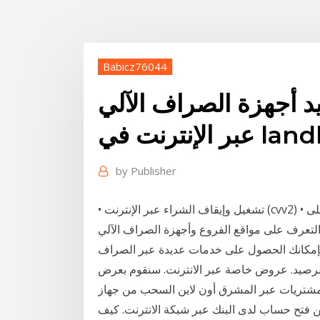
Babicz76044
د أجهزة الصراف الآلي
 في landbank
by
Publisher
• تشغيل وإيقاف الشراء عبر الإنترنت (cvv2) • الاكتتاب • إيقاف كشف الحساب الورقي وإمكانية الاطلاع على
لتعرف على مواقع الفروع وأجهزة الصراف الآلي
. بإمكانك الحصول على خدمات عديدة عبر الصراف
ن الرصيد. عروض خاصة عبر الانترنت. سنقوم بعرض
مشتريات عبر المشرق أون لاين السحب من جهاز
كن فتح حساب لدى البنك عبر شبكة الانترنت. كيف