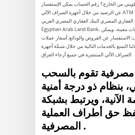
لكويتي من الخارج؟ رقم الحساب يمكن الإستفسار
عن الرصيد من خلال أجهزة الصراف الآلي ATM أو الموقع الإلكتروني 9 تشرين الثاني (نوفمبر) 2020 1 تاريخ
طرق التواصل مع البنك العقاري المصري البنك العقاري المصري العربي
Egyptian Arab Land Bank، والذي يتم اختصاره مع البنك في الأردن للحصول على معلومات معينة، ويمكن
 الاستفسار عن القروض والودائع; أسعار عملات
ا التمتع بالخدمات التالية من خلال شبكة أجهزة
الصراف الآلي المنتشرة في جميع أرجاء العراق:
ة مصرفية تقوم بالسحب
ي، بنظام ذو درجة أمنية
ظمة الآنية، ويرتبط بشبكة
حفظ حق أطراف العملية
المصرفية .