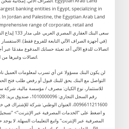
argest banking entities in Egypt, specializing in
. In Jordan and Palestine, the Egyptian Arab Land
mprehensive range of corporate, retail and
(في أجهزة الصراف الآلي التابعة للفروع فقط). الاستفس
اتصالات للدفع الآلي أعد تعبئة حسابك المدفوع مقدمًا عبر أ
اتصالات وغيرها من المواقع الأخرى في دولة الإمارات العربية المتحدة.
لن يكون البنك مسؤولا عن أي تسرب لمعلومات العميل نا
التواصل مع البنك. يحق للبنك قبول أو رفض طلب فتح الح
0096611211600، العنوان الوطني: شركة للإشترا
المصرفية عبر الإنترنت" واتبع التعليمات السهلة. لا يوجد
الآلي الخاصة بحساب كويك باي في أي من أجهزة صراف