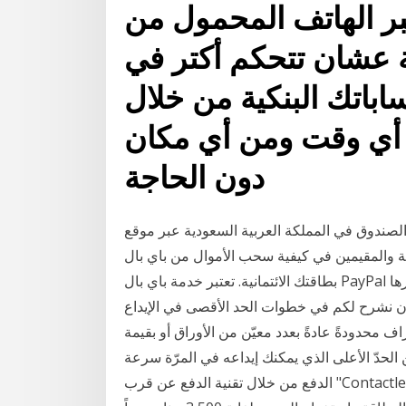
هاتف المحمول من cib، جددنا
ة عشان تتحكم أكتر في
ساباتك البنكية من خلال
 أي وقت ومن أي مكان
دون الحاجة
ندوق في المملكة العربية السعودية عبر موقع Pikra
والمقيمين في كيفية سحب الأموال من باي بال PayPal إلى
بطاقتك الائتمانية. تعتبر خدمة باي بال PayPal للتعاملات المالية عبر الإنترنت من أشهر الخدمات وأكثرها
ا أن نشرح لكم في خطوات الحد الأقصى في الإيداع
 محدودةً عادةً بعدد معيّن من الأوراق أو بقيمة
 الحدّ الأعلى الذي يمكنك إيداعه في المرّة سرعة
الدفع من خلال تقنية الدفع عن قرب "Contactless". إمكانية الإستفسار عن رصيد البطاقة من خلال أجهزة