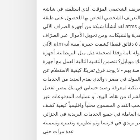
تعريف الشخصي المؤقت الذي استلمته في شاشة
م التعريف الشخصي الخاص بها للحصول على طبقة
لقد أنشأنا شبكة من أجهزة الصراف الآلي atms وccdms في جميع أنحاء الإمارات العربية المتحدة بحيث يكون
نقدية والشيكات، ومن تحويل الأموال عبر الصرّاف
الآلي atm مقابل رسم قدره كيفية اختراق أجهزة الصراف الآلي في ٥ دقائق فقط! كشفت خبيرة أمنية أنه
لآلي خلال ٥ دقائق فقط وبسهولة تامة وفقا لصحيفة ديل ميل البريطانية. أجهزة
ك موبايل؟ تتضمن التقنية التالية العمل مع أجهزة
 بهم - لا يوجد فرق تقريبًا. كيفية الاستعلام عن
نوك في مصر ، والذي يقدم العديد من الخدمات
 بنكية لمعرفة رصيد حسابي في بنك مصر. تفعيل
شراء من نقاط البيع، أو عمليات المدفوعات عبر
لسحب النقدي المسموح محلياً واقليمياً كيفية كشف
 العاملة في جميع الخدمات البريدية في الجزائر،
ى فرنسا في عام 1910، تم إنشاء قصر بريدي في فرنسا وتم تطويره وتغييره وتسميته
عدة مرات حتى