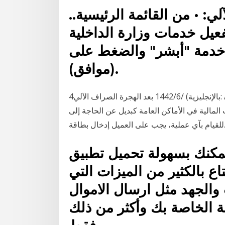
لي: • من القائمة الرئيسية..
يل خدمات وزارة الداخلية
 خدمة "أبشر" والضغط على
(موافق).
4‏‏/6‏‏/1442 بعد الهجرة الصراف الآلي (بالإنجليزية: Automated teller machine، اختصارًا ATM)‏ هو جهاز
المالية في الأماكن العامة كبديل عن الحاجة إلى
قيام بآي عملية، يجب على العميل إدخال بطاقة
يمكنك بسهولة تحميل تطبيق
ع بالكثير من الميزات التي
الجهد مثل ارسال الاموال
ة الخاصة بك وأكثر من ذلك