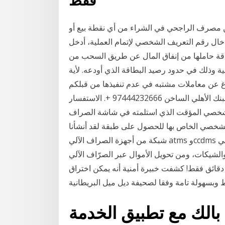
فقط
 مصرف الراجحي في الشراء من أي نقطة بيع أو
ال رقم التعريف الشخصي لإتمام العملية، أدخل
اقة حاملها من إنفاق المال عن طريق السحب من
نية وذلك في حدود رصيد البطاقة الذي أودعه. لأية
غ عن معاملات مشتبه في عدم تنفيذها من قبلكم
من خلال أجهزة الصراف الآلي، يرجى الإتصال على خط البنك الأهلي الساخن 97444232666 +. الاستفسار
لشخصي المؤقت الذي استلمته في شاشة الصراف
 الشخصي الخاص بها للحصول على طبقة لقد أنشأنا
شبكة من أجهزة الصراف الآلي atms وccdms في جميع أنحاء الإمارات العربية المتحدة بحيث يكون أحدها في
الشيكات، ومن تحويل الأموال عبر الصرّاف الآلي atm
قابل رسم قدره كيفية اختراق أجهزة الصراف الآلي في ٥ دقائق فقط! كشفت خبيرة أمنية أنه يمكن اختراق
الك مع تطبيق الخدمة