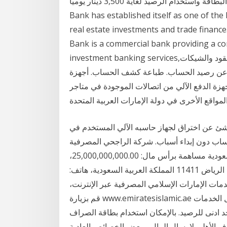
الصراف الآلي. إمكانية شحن البطاقة واستخدام الرصيد لغاية 3,500 دينار يومياً. Egyptian Arab Land
Bank has established itself as one of the l
real estate investments and trade finance
Bank is a commercial bank providing a co
investment banking services,سعى البنك العقاري المصري العربي على مدار 133 إيداع النقود والشيكات
ار عن رصيد الحساب. طباعة كشف الحساب. أجهزة
جهزة الدفع الآلي من اتصالات الموجودة في متاجر
شئ عن اختراق لجهاز حاسبه الآلي المستخدم في
ساب دون إبداء أسباب. شركة الراجحي المصرفية
للاستثمار، نوع الكيان: مصرف / مؤسسة مالية، شركة سعودية مساهمة برأس مال: 25,000,000,000.00،
رقم السجل التجاري: 1010000096، صندوق بريد: 28 الرياض 11411 المملكة العربية السعودية، هاتف:
ك في خدمات الإمارات الإسلامي المصرفية عبر الإنترنت،
قم بزيارة www.emiratesislamic.ae و اضغط على "الخدمات المصرفية عبر الإنترنت"> "تسجيل الخدمات
 حد ادنى للرصيد. بالإمكان استخدام بطاقة الصراف
 الأهلي لإرسال المال و بعض الخصائص العادية