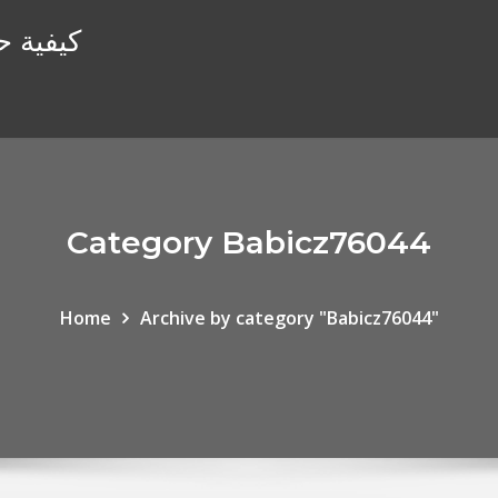
كيفية ح
Category Babicz76044
Home
Archive by category "Babicz76044"