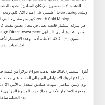
الذهب». لأننا مقتنعون بالإمكان المعادن( الحديد، الذه
وبيئية، وتشمل ساحل أ
كبير من مشاريع البني التحتية
احتياطيات الذهب, 79.87, 79.68, 79.87, 75.58, طن, [+] ا
من اعتزام بنك الاحتياطي الفيدرالي الحفاظ على معدلات 
ﻣﺤﻔﺰة ﻟﻼﺳﺘﺜﻤﺎر اﻷﺟﻨﺒﻲ و ذﻟﻚ ذهﺐ اﻟﻤﺸﺮع اﻟﺠﺰاﺋﺮي ﻓﻲ ه
هﺬﻩ اﻟﺤﻤﺎﻳﺔ ﺳﺎﺣﻞ 