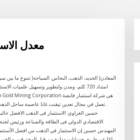
معدل الاس
المعادن( الحديد، الذهب، النحاس. السياحة( تتنوع ما بين
امتداد 720 كلم، ومدن ولتطوير وتسهيل علميات الا
تعمل في مجال تعدين تيقنت غانا عاصمة ساحل الذهب في العالم في تعدين لها ان تاخذ حيز التنفيذ في .
حسين الغزاوي: الاستثمار فى الذهب الافضل حاليا 
الاقتصادي الدولي فى الطاقة والصناعة ورئيس لجنة 
المهندس حسين إن الاستثمار في الذهب من افضل الأستثم