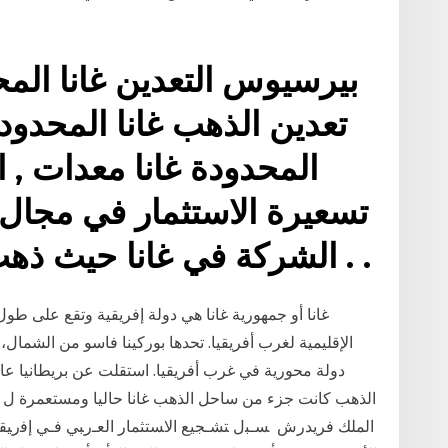
تعدين الذهب غانا المحدو
المحدودة غانا معدات , 
تسعيرة الاستثمار في مجال
الشركة في غانا حيث ذهب هو الألغام الأراغونيت . .
غانا أو جمهورية غانا هي دولة إفريقية وتقع على طو
الإقليمية لغرب أفريقيا. تحدها بوركينا فاسو من الشما
دولة محورية في غرب أفريقيا. استقلت عن بريطانيا عا
الملك فريدرش ﺴـﺒل ﺘﺸـﺠﻴﻊ ﺍﻻﺴﺘﺜﻤﺎﺭ ﺍﻟﻌـﺭﺒﻲ ﻓـﻲ ﺇﻓﺭﻴﻘﻴ