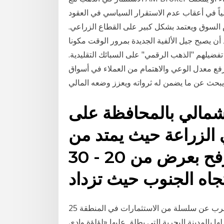
اً في أعقاب عدم الاستقرار السياسي في العقود
 السوق ويعتمد بشكل كبير على القطاع الزراعي.
ن يصبح جيل الألفية الجديدة بمرور الوقت مكونا
تفضيلهم "الذهب الرقمي" على السبائك التقليدية.
رفع معدل الوعي والاهتمام من العملاء في أسواق
شمالي بالمحافظة على
 الزراعة حيث يمتد من
شرق قناة السويس حتى رفح بعرض من 20 - 30
25 شباط (فبراير) 2020 الرباط –« القدس العربي» : أعلن المغرب عن سلسلة من الاستثمارات في المنطقة
 بالمدينة البحرية التي يطلق عليها «لؤلؤة وادي