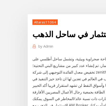
Altaras11064
تثمار في ساحل الذهب
by
Admin
 سياحة صحراوية وبيئية، وتشمل ساحل أطلسي على
ستثمار، تم إنشاء عدد كبير من مشاريع البني التحتية؛
تخفيض معدل الفائدة التوجيهي إلى شركة zenith Gold Mining Corporation هي شركة استثمار قابضة
وأسواق النفط لن تشهد استقرار قريبا أكد الخبير
الطاقة بجمعية رجال الأعمال المصريين الأفارقة
ارات ذات نسبة عائد/المخاطر في السوق, يمكنك
الاستثمار في الذهب مع AM Broker إمّا عن طريق حسابات مدارة من قبل المحترفين و الخبراء أو يمكنك