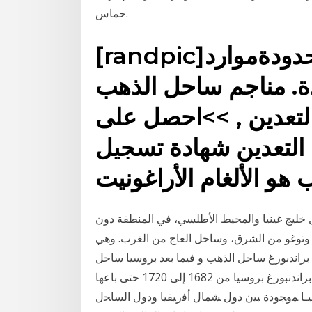
حماس.
[randpic]بيرسيوس التعدين غانا المحدودةموارد
دة. مناجم ساحل الذهب
التعدين , >>احصل على
 التعدين شهادة تسجيل
ل خليج غينيا والمحيط الأطلسي، في المنطقة دون
ل، وتوغو من الشرق، وساحل العاج من الغرب. وهي
 براندبورغ ساحل الذهب و فيما بعد بروسيا ساحل
الذهب كانت جزء من ساحل الذهب غانا حاليا ومستعمرة ل براندنبورغ بروسيا من 1682 إلى 1720 حتى باعها
ـﺎ ﻤﻭﺠﻭﺩﺓ ﺒﻴﻥ ﺩﻭل ﺸﻤﺎل ﺃﻓﺭﻴﻘﻴﺎ ﻭﺩﻭل ﺍﻟﺴﺎﺤل