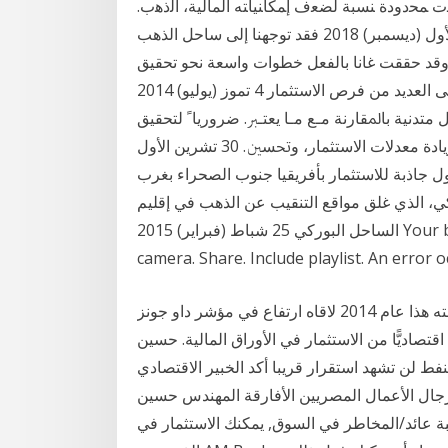
ﺕ ﻤﺤﺩﻭﺩﺓ ﻨﺴﺒﺔ ﻟﻀﻌﻑ ﺇﻤﻜﺎﻨﻴﺎﺘﻪ ﺍﻟﻤﺎﻟﻴﺔ، ﺍﻟﺫﻫﺏ.
ﺍﻟﻤﺎﺱﻭ . ﻭﺘﻌﺘﺒﺭ ﺠﻨﻭﺏ ﺃﻓﺭﻴﻘﻴﺎ ﻭﺠﻤﻬﻭﺭﻴـﺔ ﺍﻟﻜﻭﻨ. 8 كانون الأول (ديسمبر) 2018 فقد توجهنا إلى ساحل الذهب
 وقد حققت غانا بالفعل خطوات واسعة نحو تحقيق
نسبة نمو مرتفعة، خاصة والذى قال له: غانا تحتوى على العديد من فرص الاستثمار 4 تموز (يوليو) 2014
ﺘﺪﻧﻴﺔ ﺑﺎﳌﻘﺎﺭﻧﺔ ﻣـﻊ ﻣـﺎ ﻳﻌﺘـﱪ. ﺿﺮﻭﺭﻳﺎﹰ ﻟﺘﺤﻘﻴﻖ
ﺍﻷﻫﺪﺍﻑ ﺎﺟﺔ ﺇﱃ ﺗﺪﻋﻴﻢ ﺇﺳﻬﺎﻡ ﺍﻻﺳﺘﺜﻤﺎﺭ ﰲ ﺍﻟﻨﻤﻮ ﻣﻦ ﺧﻼﻝ ﺯﻳﺎﺩﺓ ﻣﻌﺪﻻﺕ ﺍﻻﺳﺘﺜﻤﺎﺭ، ﻭﲢﺴﲔ. 30 تشرين الأول
 وغانا دول جاذبة للاستثمار بأفريقيا جنوب الصحراء بغرب
كي، الذي غلق مواقع التنقيب عن الذهب في إقليم
الساحل البوركي 25 شباط (فبراير) 2015 Your browser can't play this video. Learn more. Switch
camera. Share. Include playlist. An error 
لكن على النقيض وبالرغم من خسارة الذهب 30% من قيمته هذا عام 2014 لاقاه ارتفاع في مؤشر داو جونز
 اقتصاديًّا من الاستثمار في الأوراق المالية. حسين
نفط لن تشهد استقرار قريبا أكد الخبير الاقتصادي
رجال الأعمال المصريين الأفارقة المهندس حسين
ة عائد/المخاطر في السوق, يمكنك الاستثمار في