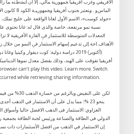
ﺍﻷﻓﺭﻴﻘﻲ ﻭﻏﺭﺏ ﺃﻓﺭﻴﻘﻴﺎ ﺠﻤﻬﻭﺭﻴﺔ ﻤﺎﻟﻲ، ﺇﻻ ﺃﻥ ﺃﻨﺸﻁﺘﻪ ﻤﺎ ﺯﺍﻟ
«جولد كوست»، الاسم الأول لغانا الواقعة على خليج تملك،
ﺍﳌﻌﺪﻻﺕ ﺍﳌﺘﻮﺳﻄﺔ ﻟﻼﺳﺘﺜﻤﺎﺭ ﰲ ﺍﻟﻘﺎﺭﺓ ﺍﻷﻓﺮﻳﻘﻴﺔ ﻻ ﺗﺰﺍﻝ ﻣ
(أكتوبر) 2019 دراسة دولية: كوت ديفوار وكينيا
أفريقيا تفوقت على الهند، وذلك بفضل معدل نموها الدينامي
occurred while retrieving sharing information.
بنحو 23 %؛ مما يدل على أن الاستثمار في الذهب أجدى
الغزاوي: الاستثمار فى الذهب الافضل حاليا وأسواق ال
الدولي فى الطاقة والصناعة ورئيس لجنة الطاقة بجمعية 
إن الاستثمار في الذهب من افضل الأستثمارات ذات نسب