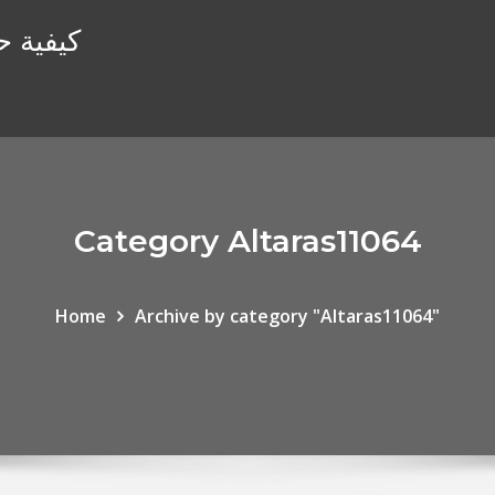
كيفية ح
Category Altaras11064
Home
Archive by category "Altaras11064"