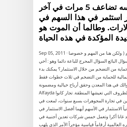
حتى أن الاستثمار في السهم نفسه تضاعف 5 مرات في آخر
 استثمر في هذا السهم في
2010 ينتج اليوم 5 دولارات. وطالما أن الموت هو
Sep 05, 2011 · من محلات الذهب الجملة في جده و الرياض و الدمام ( ولكن هنا من المهم و خصوصا
ال البائع السؤال المحرج للباعة دائما وهو : أخي
حماية من التضخم من خلال الاستثمار؟ يمكنك بدء
حماية من التضخم في ثلاث خطوات فقط: Sep 23, 2016 · لو خايف من
 هذا المعدن وحقق أرباح خيالية ومضمونة - Duration: 8:37.
Alfayda أرصدة الذهب تتزايد، ولم تغلق المتاجر يوما أبوابها، رغم الظروف التي تعيشها المنطقة. تجار كانوا
خين في تجارة المجوهرات بسبع سنوات، لمعت في
نياً الاستثمار في الأسهم أيهما أفضل الاستثمار في
 غانا أكرا وتعمل خمس شركات تعدين أجنبية في
العالمية أرقاماً قياسية مؤخراً الأمر الذي يلهب