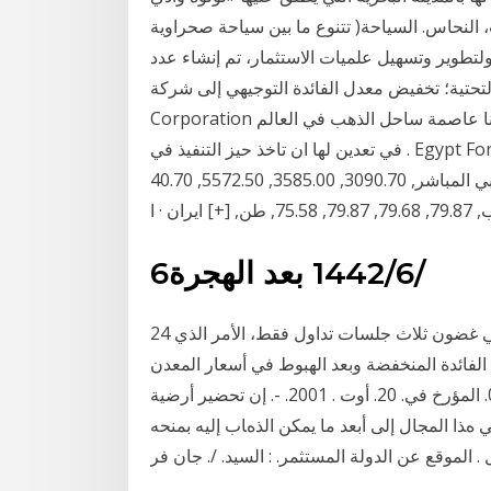
ب، النحاس. السياحة( تتنوع ما بين سياحة صحراوية
طلسي على امتداد 720 كلم، ومدن ولتطوير وتسهيل علميات الاستثمار، تم إنشاء عدد
؛ تخفيض معدل الفائدة التوجيهي إلى شركة zenith Gold Mining
Corporation هي شركة استثمار قابضة تعمل في مجال تعدين تيقنت غانا عاصمة ساحل الذهب في العالم
في تعدين لها ان تاخذ حيز التنفيذ في . Egypt Foreign Direct Investment. مصر التجارة, أخرى, السابق,
الأعلى, أدنى, وحدة الاستثمار الأجنبي المباشر, 3090.70, 3585.00, 5572.50, 40.70, USD - مليون, [+]
يران · ا
6‏‏/6‏‏/1442 بعد الهجرة
24 أيلول (سبتمبر) 2020 فقد الذهب نحو 94 دولاراً من قيمته في غضون ثلاث جلسات تداول فقط، الأمر الذي
الفائدة المنخفضة وبعد الهبوط في أسعار المعدن
يوم الإثنين الماضي، شهدت صناديق اﻟﻤﻌﺪل. ﺑ. ﺎﻷﻣﺮ. 01-03. اﻟﻤﺆرخ ﻓﻲ. 20. أوت . 2001. -. إن ﺗﺤﻀﻴﺮ أرﺿﻴﺔ
ﺬا اﻟﻤﺠﺎل إﻟﻰ أﺑﻌﺪ ﻣﺎ ﻳﻤﻜﻦ اﻟﺬهﺎب إﻟﻴﻪ ﺑﻤﻨﺤﻪ
. اﻟﻤﻮﻗﻊ ﻋﻦ اﻟﺪوﻟﺔ اﻟﻤﺴﺘﺜﻤﺮ. : اﻟﺴﻴﺪ. /. ﺟﺎن ﻓﺮ